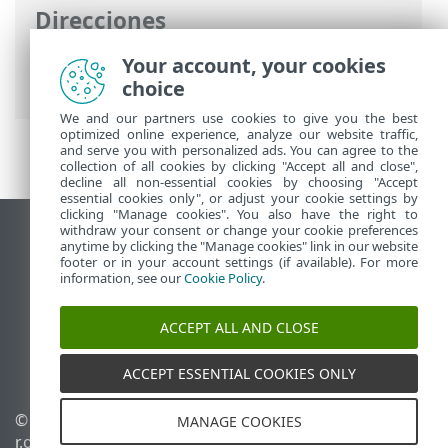
Direcciones
Ayuda en línea de ESET
>
ESET PROTECT
Your account, your cookies
On-Prem
>
Introducción
choice
We and our partners use cookies to give you the best
optimized online experience, analyze our website traffic,
and serve you with personalized ads. You can agree to the
collection of all cookies by clicking "Accept all and close",
decline all non-essential cookies by choosing "Accept
essential cookies only", or adjust your cookie settings by
clicking "Manage cookies". You also have the right to
withdraw your consent or change your cookie preferences
Ver sitio para ordenador
anytime by clicking the "Manage cookies" link in our website
footer or in your account settings (if available). For more
End of Life
information, see our
Cookie Policy
.
Base de conocimiento de ESET
Foro de ESET
ACCEPT ALL AND CLOSE
ESET Status Portal
Soporte técnico regional
ACCEPT ESSENTIAL COOKIES ONLY
© 1992 - 2026 ESET, spol. s
Administrar cookies
MANAGE COOKIES
r.o. Todos los derechos
Política de cookies