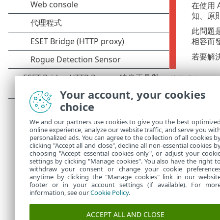
在使用 
知、原
此問題是由
相容而發
若要解決此
若要升級 Apa
Your account, your cookies
Windows 
•
進行此升級
choice
Windows 
•
We and our partners use cookies to give you the best optimize
動升級 Apac
online experience, analyze our website traffic, and serve you wit
personalized ads. You can agree to the collection of all cookies b
Linux 指示
clicking "Accept all and close", decline all non-essential cookies b
•
choosing "Accept essential cookies only", or adjust your cooki
settings by clicking "Manage cookies". You also have the right t
withdraw your consent or change your cookie preference
anytime by clicking the "Manage cookies" link in our websit
footer or in your account settings (if available). For mor
information, see our
Cookie Policy
.
ACCEPT ALL AND CLOSE