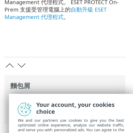
Management 代理程式。 ESET PROTECT On-
Prem 支援受管理電腦上的
自動升級 ESET
Management 代理程式
。
麵包屑
ESET 線上說明
>
ESET PROTECT On-Prem
>
Your account, your cookies
升級
> 使用 ESET PROTECT On-Prem 13.0
choice
全方位安裝程式進行升級
We and our partners use cookies to give you the best
optimized online experience, analyze our website traffic,
and serve you with personalized ads. You can agree to the