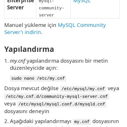
Enterprise
MySQL
mysql-
Server
community-
server
Manuel yükleme için
MySQL Community
Server'ı indirin
.
Yapılandırma
1.
my.cnf
yapılandırma dosyasını bir metin
düzenleyicide açın:
sudo nano /etc/my.cnf
Dosya mevcut değilse
veya
/etc/mysql/my.cnf
/etc/my.cnf.d/community-mysql-server.cnf
veya
/etc/mysql/mysql.conf.d/mysqld.cnf
dosyasını deneyin
2.
Aşağıdaki yapılandırmayı
dosyasının
my.cnf