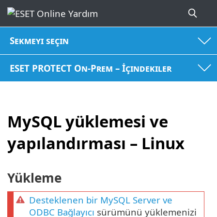
Sekmeyi seçin
ESET PROTECT On-Prem – İçindekiler
MySQL yüklemesi ve
yapılandırması – Linux
Yükleme
Desteklenen bir MySQL Server ve
ODBC Bağlayıcı
sürümünü yüklemenizi