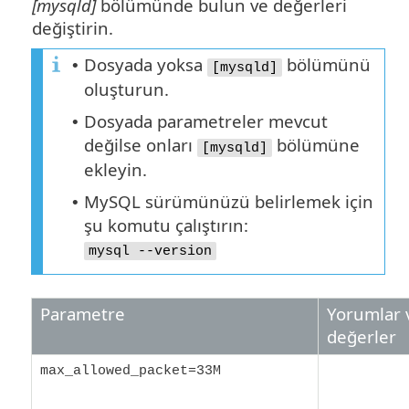
[mysqld]
bölümünde bulun ve değerleri
değiştirin.
Dosyada yoksa
bölümünü
•
[mysqld]
oluşturun.
Dosyada parametreler mevcut
•
değilse onları
bölümüne
[mysqld]
ekleyin.
MySQL sürümünüzü belirlemek için
•
şu komutu çalıştırın:
mysql --version
Parametre
Yorumlar 
değerler
max_allowed_packet=33M