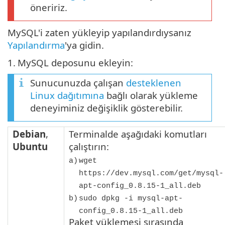
öneririz.
MySQL'i zaten yükleyip yapılandırdıysanız
Yapılandırma
'ya gidin.
1.
MySQL deposunu ekleyin:
Sunucunuzda çalışan
desteklenen
Linux dağıtımına
bağlı olarak yükleme
deneyiminiz değişiklik gösterebilir.
Debian
,
Terminalde aşağıdaki komutları
Ubuntu
çalıştırın:
a)
wget
https://dev.mysql.com/get/mysql-
apt-config_0.8.15-1_all.deb
b)
sudo dpkg -i mysql-apt-
config_0.8.15-1_all.deb
Paket yüklemesi sırasında