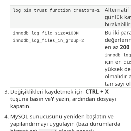
Alternatif 
log_bin_trust_function_creators=1
günlük kay
bırakabilir
Bu iki pa
innodb_log_file_size=100M
değerlerin
innodb_log_files_in_group=2
en az
200
innodb_log
için en d
yüksek d
olmalıdır 
tamsayı ol
3.
Değişiklikleri kaydetmek için
CTRL + X
tuşuna basın ve
Y
yazın, ardından dosyayı
kapatın.
4.
MySQL sunucusunu yeniden başlatın ve
yapılandırmayı uygulayın (bazı durumlarda
hizmet adı
olarak geçer):