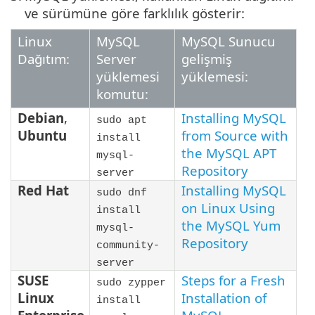
ve sürümüne göre farklılık gösterir:
Linux
MySQL
MySQL Sunucu
Dağıtım:
Server
gelişmiş
yüklemesi
yüklemesi:
komutu:
Debian
,
Installing MySQL
sudo apt
Ubuntu
from Source with
install
the MySQL APT
mysql-
Repository
server
Red Hat
Installing MySQL
sudo dnf
on Linux Using
install
the MySQL Yum
mysql-
Repository
community-
server
SUSE
Steps for a Fresh
sudo zypper
Linux
Installation of
install