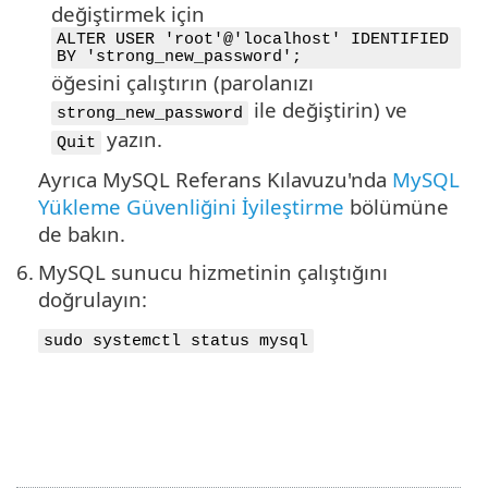
değiştirmek için
ALTER USER 'root'@'localhost' IDENTIFIED
BY 'strong_new_password';
öğesini çalıştırın (parolanızı
ile değiştirin) ve
strong_new_password
yazın.
Quit
Ayrıca MySQL Referans Kılavuzu'nda
MySQL
Yükleme Güvenliğini İyileştirme
bölümüne
de bakın.
6.
MySQL sunucu hizmetinin çalıştığını
doğrulayın:
sudo systemctl status mysql