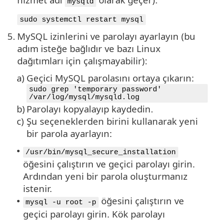
mysqld
sudo systemctl restart mysql
5.
MySQL izinlerini ve parolayı ayarlayın (bu
adım isteğe bağlıdır ve bazı Linux
dağıtımları için çalışmayabilir):
a)
Geçici MySQL parolasını ortaya çıkarın:
sudo grep 'temporary password'
/var/log/mysql/mysqld.log
b)
Parolayı kopyalayıp kaydedin.
c)
Şu seçeneklerden birini kullanarak yeni
bir parola ayarlayın:
•
/usr/bin/mysql_secure_installation
öğesini çalıştırın ve geçici parolayı girin.
Ardından yeni bir parola oluşturmanız
istenir.
öğesini çalıştırın ve
•
mysql -u root -p
geçici parolayı girin. Kök parolayı