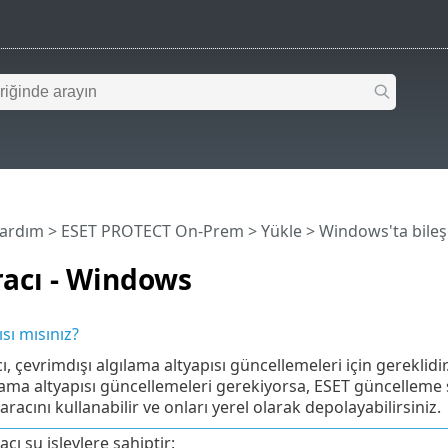
Yardım
>
ESET PROTECT On-Prem
>
Yükle
>
Windows'ta bile
acı - Windows
ısı mısınız?
, çevrimdışı algılama altyapısı güncellemeleri için gereklidir.
lama altyapısı güncellemeleri gerekiyorsa, ESET güncellem
aracını kullanabilir ve onları yerel olarak depolayabilirsiniz.
cı şu işlevlere sahiptir: