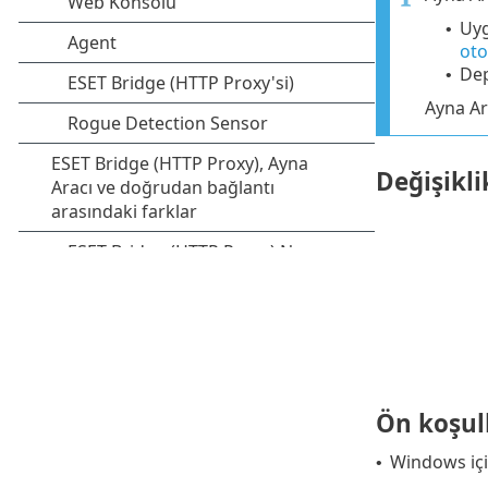
Uyg
•
oto
Dep
•
Ayna Ar
Değişikl
Ön koşul
Windows için
•