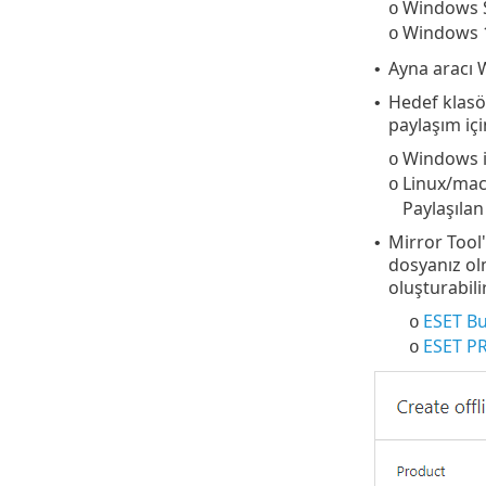
Windows S
o
Windows 
o
Ayna aracı 
•
Hedef klasö
•
paylaşım için
Windows iç
o
Linux/macO
o
Paylaşılan
Mirror Tool'
•
dosyanız ol
oluşturabilir
ESET Bu
o
ESET P
o