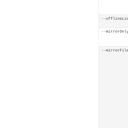
--offlineLi
--mirrorOnl
--mirrorFil