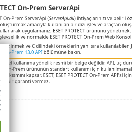
TECT On-Prem ServerApi
 On-Prem ServerApi (
ServerApi.dll
) ihtiyaçlarınızı ve belirli 
oluşturmak amacıyla kullanılan bir dizi işlev ve araçtan ol
kullanarak uygulamanız; ESET PROTECT ürününü yönetmek, ra
 işlevsellik ve normalde ESET PROTECT On-Prem Web Konsolu 
gi edinmek ve C dilindeki örneklerin yanı sıra kullanılabilen 
 On-Prem 13.0 API
bölümüne bakın.
genel kullanıma yönelik resmî bir belge değildir. API, uç dur
 On-Prem ürününün standart kullanımı için kullanılmamalıdır. 
d
a bir kısmını kapsar. ESET, ESET PROTECT On-Prem API'si iç
h
y
yle bir garanti vermez.
y
e
o
s
e
e