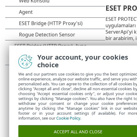
ESET PRO
ESET PROTECT
uygulamaları 
ServerApi'yi 
bir arabirim,
Daha fazla bil
ESET PROTECT
Your account, your cookies
choice
Bu API, 
PROTECT
We and our partners use cookies to give you the best optimize
yalnızc
online experience, analyze our website traffic, and serve you wit
personalized ads. You can agree to the collection of all cookies b
veya bö
clicking "Accept all and close", decline all non-essential cookies b
choosing "Accept essential cookies only", or adjust your cooki
settings by clicking "Manage cookies". You also have the right t
withdraw your consent or change your cookie preference
anytime by clicking the "Manage cookies" link in our websit
footer or in your account settings (if available). For mor
information, see our
Cookie Policy
.
ACCEPT ALL AND CLOSE