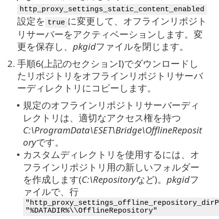
http_proxy_settings_static_content_enabled
設定を
に変更して、オフラインリポジト
true
リサーバーをアクティベーションします。変
更を保存し、
pkgid
ファイルを閉じます。
2.
手順6(上記のセクションI)でダウンロードし
たリポジトリをオフラインリポジトリサーバ
ーディレクトリにコピーします。
規定のオフラインリポジトリサーバーディ
•
レクトリは、適切なアクセス権を持つ
C:\ProgramData\ESET\Bridge\OfflineReposit
ory
です。
カスタムディレクトリを使用するには、オ
•
フラインリポジトリ用の新しいフォルダー
を作成します(
C:\Repository
など)。
pkgid
フ
ァイルで、行
"http_proxy_settings_offline_repository_dirP
"%DATADIR%\\OfflineRepository"