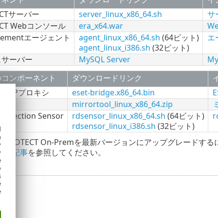
TECTサーバー
server_linux_x86_64.sh
サ
TECT Webコンソール
era_x64.war
W
agementエージェント
agent_linux_x86_64.sh
(64ビット)
エ
agent_linux_i386.sh
(32ビット)
スサーバー
MySQL Server
M
のコンポーネント
ダウンロードリンク
geHTTPプロキシ
eset-bridge.x86_64.bin
E
ル
mirrortool_linux_x86_64.zip
ミ
Detection Sensor
rdsensor_linux_x86_64.sh
(64ビット)
r
rdsensor_linux_i386.sh
(32ビット)
d
h
SET PROTECT On-Premを最新バージョンにアップグレードす
y
ース記事
を参照してください。
y
e
o
s
e
e