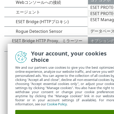
ESET PRO
ESET PRO
ESET Man
データベー
オプション
ESET Brid
Your account, your cookies
ミラーツー
choice
ESET Rogue 
We and our partners use cookies to give you the best optimize
online experience, analyze our website traffic, and serve you wit
Linux版のE
personalized ads. You can agree to the collection of all cookies b
は
ナレッジベ
clicking "Accept all and close", decline all non-essential cookies b
choosing "Accept essential cookies only", or adjust your cooki
settings by clicking "Manage cookies". You also have the right t
withdraw your consent or change your cookie preference
anytime by clicking the "Manage cookies" link in our websit
footer or in your account settings (if available). For mor
information, see our
Cookie Policy
.