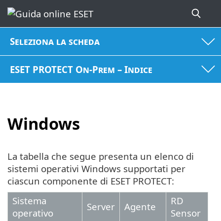
Seleziona la scheda
ESET PROTECT On-Prem – Indice
Windows
La tabella che segue presenta un elenco di
sistemi operativi Windows supportati per
ciascun componente di ESET PROTECT:
Sistema
RD
Server
Agente
operativo
Sensor