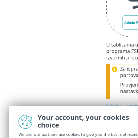
U tablicama u
programa ESE
izvornih proc
Za ispr
portova
Provjer
nastavk
Klijent (E
Your account, your cookies
Računalo 
choice
Računalo 
We and our partners use cookies to give you the best optimize