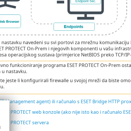
 nastavku navedeni su svi portovi za mrežnu komunikaciju ko
T PROTECT On-Prem i njegovih komponenti u vašu infrastru
esa operacijskog sustava (primjerice NetBIOS preko TCP/IP-
avno funkcioniranje programa ESET PROTECT On-Prem ostale 
 u nastavku.
ite jeste li konfigurirali firewalle u svojoj mreži da biste
u.
SET Management agent) ili računalo s ESET Bridge HTTP pro
ESET PROTECT web konzole (ako nije isto kao i računalo ES
ESET PROTECT servera
d