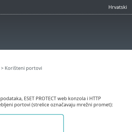
Hrvatski
> Korišteni portovi
za podataka, ESET PROTECT web konzola i HTTP
ebljeni portovi (strelice označavaju mrežni promet):