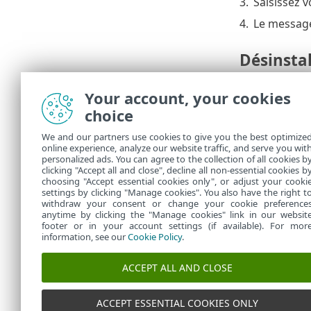
3.
Saisissez 
4.
Le messa
Désinstal
Prem
Your account, your cookies
Pour désinsta
choice
suivantes :
We and our partners use cookies to give you the best optimize
Dans
Ord
•
online experience, analyze our website traffic, and serve you wit
Endpoint
personalized ads. You can agree to the collection of all cookies b
clicking "Accept all and close", decline all non-essential cookies b
Utilisez 
•
choosing "Accept essential cookies only", or adjust your cooki
settings by clicking "Manage cookies". You also have the right t
withdraw your consent or change your cookie preference
anytime by clicking the "Manage cookies" link in our websit
footer or in your account settings (if available). For mor
information, see our
Cookie Policy
.
ACCEPT ALL AND CLOSE
ACCEPT ESSENTIAL COOKIES ONLY