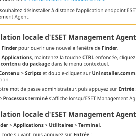
souhaitez désinstaller à distance l'application endpoint ESET,
ment Agent.
llation locale d'ESET Management Agen
r
Finder
pour ouvrir une nouvelle fenêtre de
Finder
.
r
Applications
, maintenez la touche
CTRL
enfoncée, cliquez
e contenu du package
dans le menu contextuel.
Contenu
>
Scripts
et double-cliquez sur
Uninstaller.com
tion.
votre mot de passe administrateur, puis appuyez sur
Entrée
ge
Processus terminé
s'affiche lorsqu'ESET Management Agen
llation locale d'ESET Management Agent 
nder
>
Applications
>
Utilitaires
>
Terminal
.
e code suivant, puis appuyez sur
Entrée
: