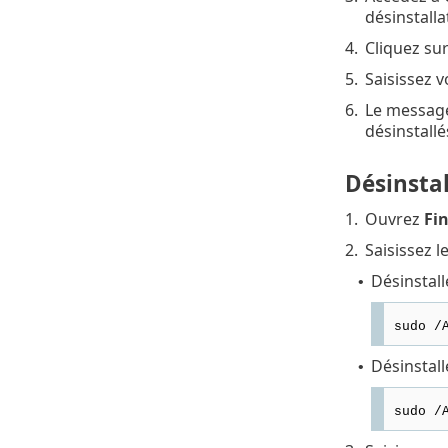
désinstalla
4.
Cliquez su
5.
Saisissez v
6.
Le messa
désinstallé
Désinstal
1.
Ouvrez
Fi
2.
Saisissez l
Désinstall
•
sudo /
Désinstall
•
sudo /