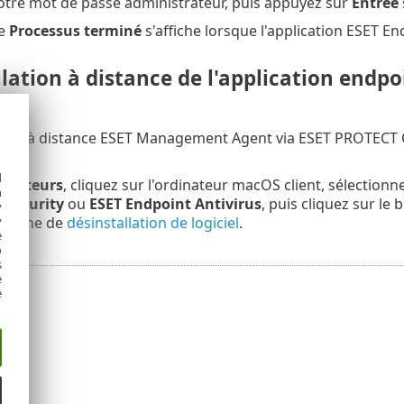
votre mot de passe administrateur, puis appuyez sur
Entrée
ge
Processus terminé
s'affiche lorsque l'application ESET En
lation à distance de l'application endp
ller à distance ESET Management Agent via ESET PROTECT O
d
inateurs
, cliquez sur l'ordinateur macOS client, sélectionn
h
 Security
ou
ESET Endpoint Antivirus
, puis cliquez sur le
y
y
la tâche de
désinstallation de logiciel
.
e
o
s
e
e