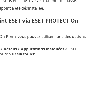
si vous êtes invité à saisir un mot de passe.
dpoint a été désinstallée.
oint ESET via ESET PROTECT On-
n-Prem, vous pouvez utiliser l'une des options
ez
Détails
>
Applications installées
>
ESET
 bouton
Désinstaller
.