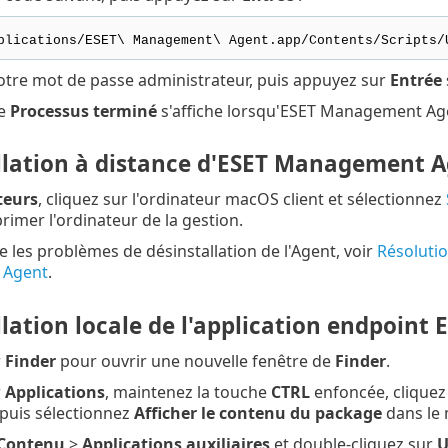
plications/ESET\ Management\ Agent.app/Contents/Scripts/
votre mot de passe administrateur, puis appuyez sur
Entrée
ge
Processus terminé
s'affiche lorsqu'ESET Management Agen
llation à distance d'ESET Management 
teurs
, cliquez sur l'ordinateur macOS client et sélectionnez
rimer l'ordinateur de la gestion.
 les problèmes de désinstallation de l'Agent, voir
Résolutio
 Agent
.
lation locale de l'application endpoint 
r
Finder
pour ouvrir une nouvelle fenêtre de
Finder
.
r
Applications
, maintenez la touche
CTRL
enfoncée, cliquez
 puis sélectionnez
Afficher le contenu du package
dans le 
Contenu
>
Applications auxiliaires
et double-cliquez sur
U