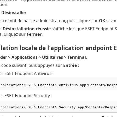
tion.
r
Désinstaller
.
otre mot de passe administrateur, puis cliquez sur
OK
si vou
ge
Désinstallation réussie
s'affiche lorsque ESET Endpoint S
s. Cliquez sur
Fermer
.
lation locale de l'application endpoint E
nder
>
Applications
>
Utilitaires
>
Terminal
.
e code suivant, puis appuyez sur
Entrée
:
er ESET Endpoint Antivirus :
Applications/ESET\ Endpoint\ Antivirus.app/Contents/Help
er ESET Endpoint Security :
Applications/ESET\ Endpoint\ Security.app/Contents/Helpe