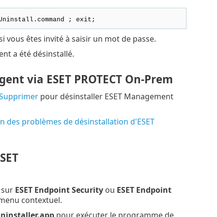
Uninstall.command ; exit;
si vous êtes invité à saisir un mot de passe.
t a été désinstallé.
Agent via ESET PROTECT On-Prem
Supprimer
pour désinstaller ESET Management
n des problèmes de désinstallation d'ESET
ESET
 sur
ESET Endpoint Security
ou
ESET Endpoint
menu contextuel.
ninstaller.app
pour exécuter le programme de