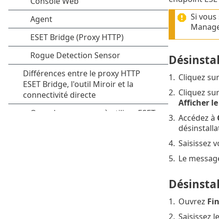
Si vous 
Manage
Désinsta
1.
Cliquez su
2.
Cliquez su
Afficher l
3.
Accédez à
désinstalla
4.
Saisissez 
5.
Le messa
Désinsta
1.
Ouvrez
Fi
2.
Saisissez l