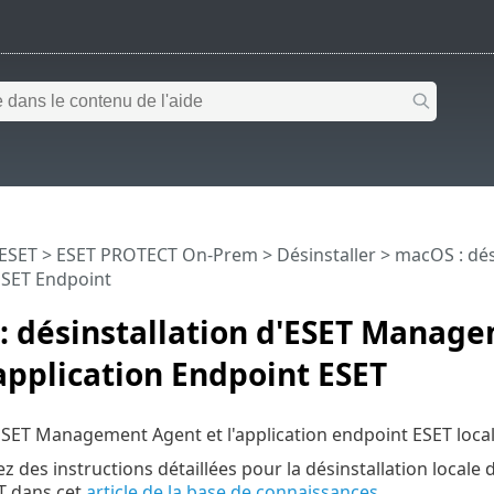
 ESET
>
ESET PROTECT On-Prem
>
Désinstaller
> macOS : dés
 ESET Endpoint
: désinstallation d'ESET Manag
'application Endpoint ESET
ESET Management Agent et l'application endpoint ESET loc
z des instructions détaillées pour la désinstallation local
T dans cet
article de la base de connaissances
.