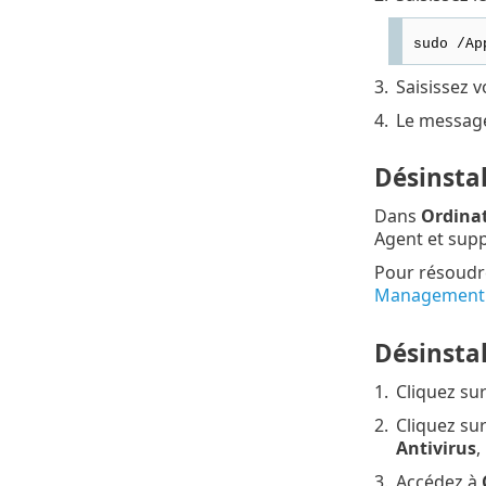
sudo /Ap
3.
Saisissez 
4.
Le messa
Désinsta
Dans
Ordina
Agent et supp
Pour résoudre
Management
Désinstal
1.
Cliquez su
2.
Cliquez su
Antivirus
,
3.
Accédez à