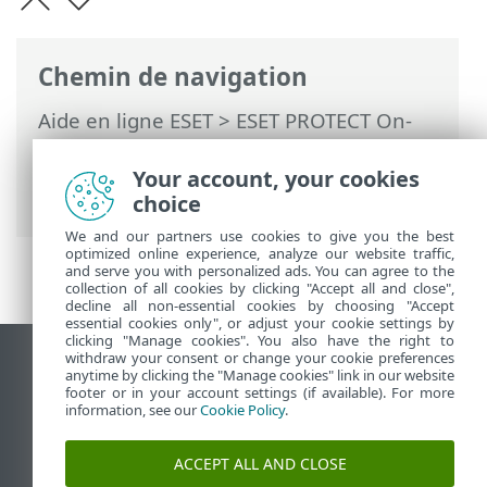
Chemin de navigation
Aide en ligne ESET
>
ESET PROTECT On-
Prem
>
Installer
>
Installation de
composants sur macOS
> Installation de
Your account, your cookies
l'Agent - macOS
choice
We and our partners use cookies to give you the best
optimized online experience, analyze our website traffic,
and serve you with personalized ads. You can agree to the
collection of all cookies by clicking "Accept all and close",
decline all non-essential cookies by choosing "Accept
essential cookies only", or adjust your cookie settings by
clicking "Manage cookies". You also have the right to
withdraw your consent or change your cookie preferences
Afficher le site des postes de travail
anytime by clicking the "Manage cookies" link in our website
footer or in your account settings (if available). For more
End of Life
information, see our
Cookie Policy
.
Base de connaissances ESET
Forum ESET
ACCEPT ALL AND CLOSE
ESET Status Portal