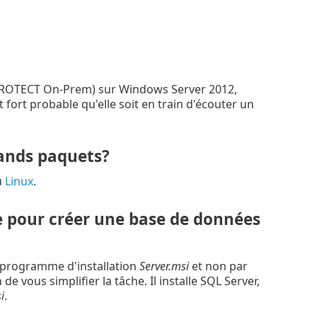
ET PROTECT On-Prem) sur Windows Server 2012,
t fort probable qu'elle soit en train d'écouter un
ands paquets?
u
Linux
.
e pour créer une base de données
e programme d'installation
Server.msi
et non par
 vous simplifier la tâche. Il installe SQL Server,
i
.