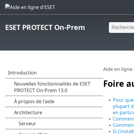
ESET PROTECT On-Prem
Aide en ligne
Foire a
Pour quel
•
plupart d
en partic
Comment d
•
Comment 
•
Si j'ins
•