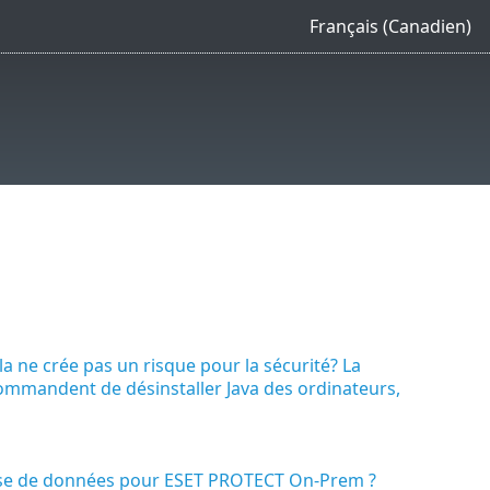
Français (Canadien)
la ne crée pas un risque pour la sécurité? La
ommandent de désinstaller Java des ordinateurs,
base de données pour ESET PROTECT On-Prem ?