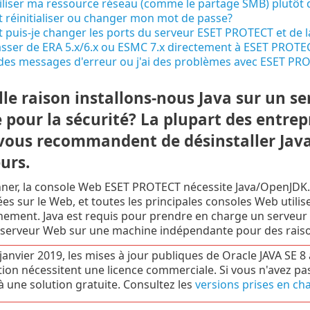
tiliser ma ressource réseau (comme le partage SMB) plutôt q
réinitialiser ou changer mon mot de passe?
puis-je changer les ports du serveur ESET PROTECT et de
asser de ERA 5.x/6.x ou ESMC 7.x directement à ESET PROT
 des messages d'erreur ou j'ai des problèmes avec ESET PR
le raison installons-nous Java sur un se
 pour la sécurité? La plupart des entre
vous recommandent de désinstaller Java 
urs.
ner, la console Web ESET PROTECT nécessite Java/OpenJDK. J
es sur le Web, et toutes les principales consoles Web utili
nement. Java est requis pour prendre en charge un serveur W
n serveur Web sur une machine indépendante pour des raiso
janvier 2019, les mises à jour publiques de Oracle JAVA SE 8
ion nécessitent une licence commerciale. Si vous n'avez p
à une solution gratuite. Consultez les
versions prises en ch