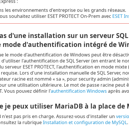
Express :
s les environnements d'entreprise ou les grands réseaux.
vous souhaitez utiliser ESET PROTECT On-Prem avec
ESET I
as d'une installation sur un serveur SQL 
le mode d'authentification intégré de W
e le mode d'authentification de Windows peut être désactivé
d'utiliser l'authentification de SQL Server (en entrant le no
n du serveur ESET PROTECT, l'authentification en mode mixte 
requise. Lors d'une installation manuelle de SQL Server,
isateur racine est nommé « sa », pour security admin (adminis
our une utilisation ultérieure. Le mot de passe racine peut ê
 Vous pouvez définir l'
authentification Windows
après avoi
e je peux utiliser MariaDB à la place d
n'est pas pris en charge. Assurez-vous d'installer un
versi
onsultez la rubrique
Installation et configuration de MySQL
.