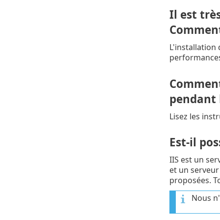
Il est tr
Comment p
L'installatio
performances
Comment r
pendant 
Lisez les inst
Est-il po
IIS est un se
et un serveur
proposées. To
Nous n'