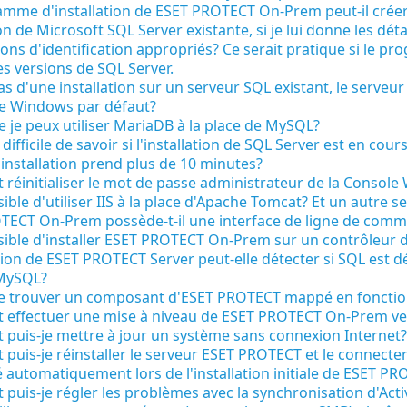
amme d'installation de ESET PROTECT On-Prem peut-il crée
ion de Microsoft SQL Server existante, si je lui donne les dé
ons d'identification appropriés? Ce serait pratique si le pr
es versions de SQL Server.
as d'une installation sur un serveur SQL existant, le serveur 
de Windows par défaut?
e je peux utiliser MariaDB à la place de MySQL?
s difficile de savoir si l'installation de SQL Server est en co
l'installation prend plus de 10 minutes?
éinitialiser le mot de passe administrateur de la Console 
ssible d'utiliser IIS à la place d'Apache Tomcat? Et un autre 
TECT On-Prem possède-t-il une interface de ligne de com
ssible d'installer ESET PROTECT On-Prem sur un contrôleur
ation de ESET PROTECT Server peut-elle détecter si SQL est déjà
 MySQL?
je trouver un composant d'ESET PROTECT mappé en fonction
effectuer une mise à niveau de ESET PROTECT On-Prem vers
puis-je mettre à jour un système sans connexion Internet?
uis-je réinstaller le serveur ESET PROTECT et le connecter 
 automatiquement lors de l'installation initiale de ESET P
uis-je régler les problèmes avec la synchronisation d'Acti