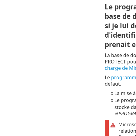
Le progr
base de 
si je lui
d'identif
prenait e
La base de do
PROTECT pour 
charge de Mic
Le
programme 
défaut.
La mise à
o
Le progra
o
stocke d
%PROGRAMD
Microso
relatio