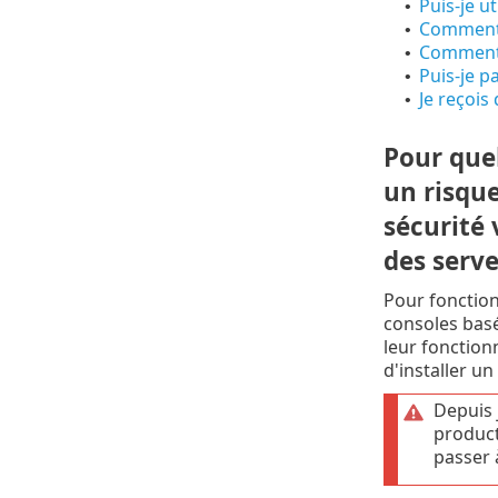
Puis-je u
•
Comment 
•
Comment 
•
Puis-je p
•
Je reçois
•
Pour quel
un risque
sécurité 
des serve
Pour fonction
consoles basé
leur fonction
d'installer u
Depuis 
product
passer 