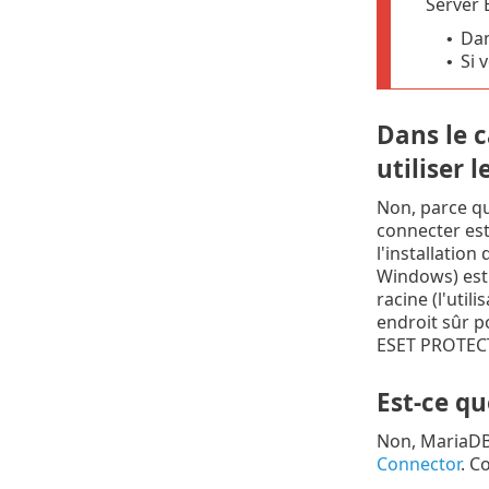
Server 
Dan
•
Si 
•
Dans le c
utiliser 
Non, parce qu
connecter est 
l'installatio
Windows) est 
racine (l'util
endroit sûr p
ESET PROTECT.
Est-ce qu
Non, MariaDB 
Connector
. C