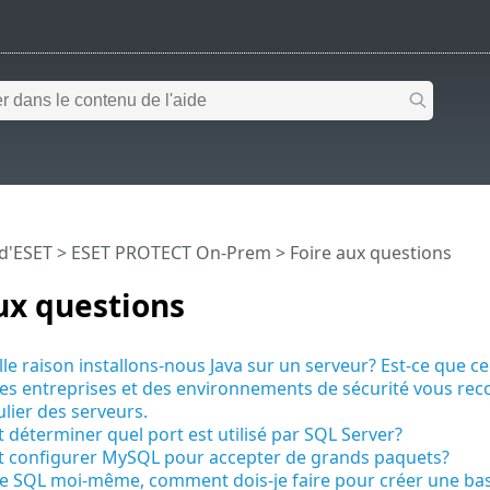
 d'ESET
>
ESET PROTECT On-Prem
>
Foire aux questions
ux questions
le raison installons-nous Java sur un serveur? Est-ce que ce
es entreprises et des environnements de sécurité vous rec
ulier des serveurs.
éterminer quel port est utilisé par SQL Server?
configurer MySQL pour accepter de grands paquets?
talle SQL moi-même, comment dois-je faire pour créer une 