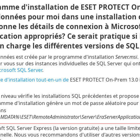
amme d'installation de ESET PROTECT On
données pour moi dans une installation 
 donne les détails de connexion à Microso
ication appropriés? Ce serait pratique s
n charge les différentes versions de SQL
nnées est créée par le programme d'installation
Server.msi
.
vous sur des instances individuelles de SQL Server qui ont ét
rosoft SQL Server
.
d'installation tout-en-un de
ESET PROTECT On-Prem 13.0 in
 niveau vérifie les installations SQL précédentes et propos
mme d'installation génère un mot de passe aléatoire pour l
ans
ATA%\ESET\RemoteAdministrator\Server\EraServerApplicationDa
ft SQL Server Express (la version gratuite) a une taille li
nnelle. Nous vous recommandons d'utiliser d'autres versio