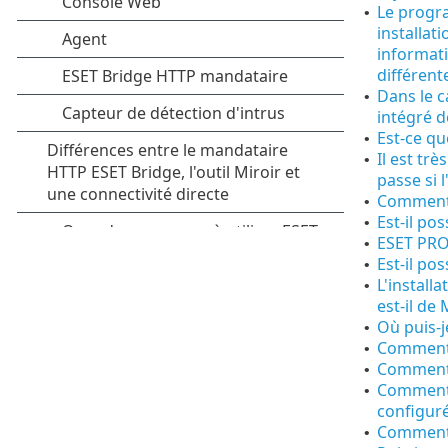
Le progr
•
installat
informati
différent
Dans le c
•
intégré 
Est-ce qu
•
Il est trè
•
passe si 
Comment r
•
Est-il po
•
ESET PRO
•
Est-il po
•
L'install
•
est-il de
Où puis-
•
Comment 
•
Comment 
•
Comment p
•
configuré
Comment p
•