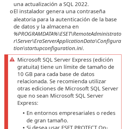
una actualización a SQL 2022.
El instalador genera una contraseña
o
aleatoria para la autenticación de la base
de datos y la almacena en
%PROGRAMDATA%\ESET\RemoteAdministrato
r\Server\EraServerApplicationData\Configura
tion\startupconfiguration.ini
.
Microsoft SQL Server Express (edición
gratuita) tiene un límite de tamaño de
10 GB para cada base de datos
relacionada. Se recomienda utilizar
otras ediciones de Microsoft SQL Server
que no sean Microsoft SQL Server
Express:
En entornos empresariales o redes
•
de gran tamaño.
Si desea usar ESET PROTECT On-
•