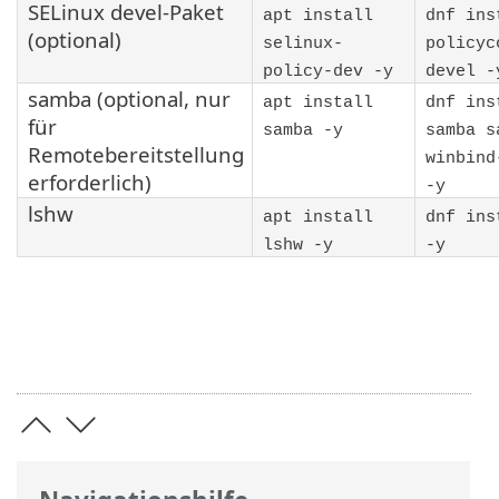
SELinux devel-Paket
apt install
dnf ins
(optional)
selinux-
policyc
policy-dev -y
devel -
samba (optional, nur
apt install
dnf ins
für
samba -y
samba s
Remotebereitstellung
winbind
erforderlich)
-y
lshw
apt install
dnf ins
lshw -y
-y