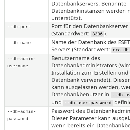
Datenbankservers. Benannte
Datenbankinstanzen werden n
unterstützt.
Port für den Datenbankserver
--db-port
(Standardwert:
).
3306
Name der Datenbank des ESE
--db-name
Servers (Standardwert:
era_db
Benutzername des
--db-admin-
Datenbankadministrators (wir
username
Installation zum Erstellen un
Datenbank verwendet). Diese
kann ausgelassen werden, wen
Datenbankbenutzer in
--db-u
und
defini
--db-user-password
Passwort des Datenbankadmini
--db-admin-
Dieser Parameter kann ausge
password
wenn bereits ein Datenbankbe