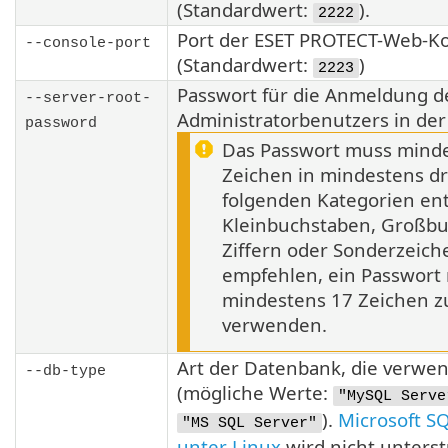
(Standardwert:
).
2222
Port der ESET PROTECT-Web-K
--console-port
(Standardwert:
)
2223
Passwort für die Anmeldung d
--server-root-
Administratorbenutzers in de
password
Das Passwort muss mind
Zeichen in mindestens dr
folgenden Kategorien ent
Kleinbuchstaben, Großbu
Ziffern oder Sonderzeich
empfehlen, ein Passwort 
mindestens 17 Zeichen z
verwenden.
Art der Datenbank, die verwen
--db-type
(mögliche Werte:
"MySQL Serve
).
Microsoft S
"MS SQL Server"
unter Linux
wird nicht unterstü