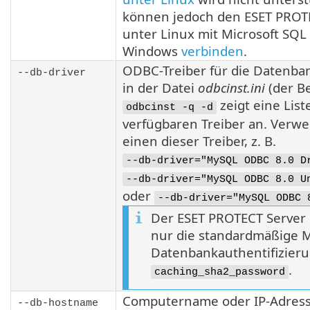
können jedoch den ESET PROT
unter Linux mit Microsoft SQL
Windows
verbinden
.
ODBC-Treiber für die Datenb
--db-driver
in der Datei
odbcinst.ini
(der B
zeigt eine List
odbcinst -q -d
verfügbaren Treiber an. Verw
einen dieser Treiber, z. B.
--db-driver="MySQL ODBC 8.0 D
--db-driver="MySQL ODBC 8.0 U
oder
--db-driver="MySQL ODBC 
Der ESET PROTECT Server 
nur die standardmäßige 
Datenbankauthentifizier
.
caching_sha2_password
Computername oder IP-Adress
--db-hostname