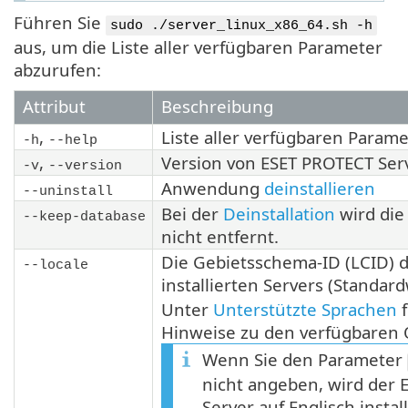
Führen Sie
sudo ./server_linux_x86_64.sh -h
aus, um die Liste aller verfügbaren Parameter
abzurufen:
Attribut
Beschreibung
,
Liste aller verfügbaren Param
-h
--help
,
Version von ESET PROTECT Ser
-v
--version
Anwendung
deinstallieren
--uninstall
Bei der
Deinstallation
wird die
--keep-database
nicht entfernt.
Die Gebietsschema-ID (LCID) 
--locale
installierten Servers (Standar
Unter
Unterstützte Sprachen
f
Hinweise zu den verfügbaren 
Wenn Sie den Parameter
nicht angeben, wird der
Server auf Englisch install