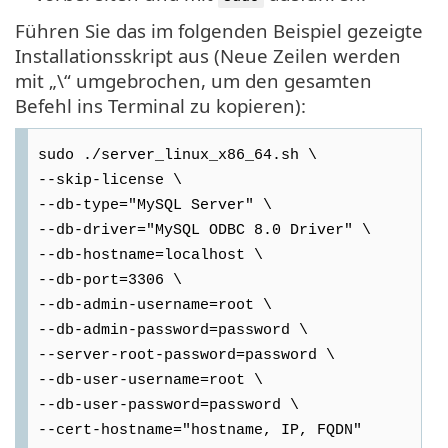
Führen Sie das im folgenden Beispiel gezeigte
Installationsskript aus (Neue Zeilen werden
mit „\“ umgebrochen, um den gesamten
Befehl ins Terminal zu kopieren):
sudo ./server_linux_x86_64.sh \
--skip-license \
--db-type="MySQL Server" \
--db-driver="MySQL ODBC 8.0 Driver" \
--db-hostname=localhost \
--db-port=3306 \
--db-admin-username=root \
--db-admin-password=password \
--server-root-password=password \
--db-user-username=root \
--db-user-password=password \
--cert-hostname="hostname, IP, FQDN"