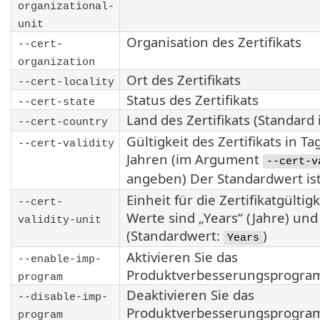
organizational-
unit
Organisation des Zertifikats
--cert-
organization
Ort des Zertifikats
--cert-locality
Status des Zertifikats
--cert-state
Land des Zertifikats (Standard 
--cert-country
Gültigkeit des Zertifikats in T
--cert-validity
Jahren (im Argument
--cert-v
angeben) Der Standardwert is
Einheit für die Zertifikatgültig
--cert-
Werte sind „Years“ (Jahre) und
validity-unit
(Standardwert:
)
Years
Aktivieren Sie das
--enable-imp-
Produktverbesserungsprogra
program
Deaktivieren Sie das
--disable-imp-
Produktverbesserungsprogra
program