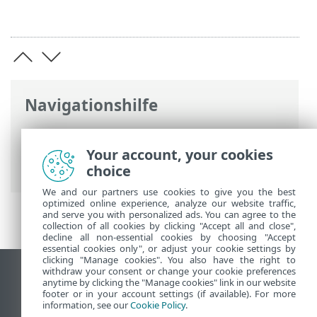
Navigationshilfe
ESET Online-Hilfe
>
ESET PROTECT On-
Prem
>
Deinstallation
> ESET
Your account, your cookies
Management Agent deinstallieren
choice
We and our partners use cookies to give you the best
optimized online experience, analyze our website traffic,
and serve you with personalized ads. You can agree to the
collection of all cookies by clicking "Accept all and close",
decline all non-essential cookies by choosing "Accept
essential cookies only", or adjust your cookie settings by
clicking "Manage cookies". You also have the right to
withdraw your consent or change your cookie preferences
Desktop-Site anzeigen
anytime by clicking the "Manage cookies" link in our website
footer or in your account settings (if available). For more
End of Life
information, see our
Cookie Policy
.
ESET Knowledgebase