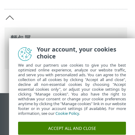
麵包屑
Your account, your cookies
ESET 線上說明
>
ESET PROTECT On-Prem
>
choice
法律文件
> 隱私權原則
We and our partners use cookies to give you the best
optimized online experience, analyze our website traffic,
and serve you with personalized ads. You can agree to the
collection of all cookies by clicking "Accept all and close",
decline all non-essential cookies by choosing "Accept
essential cookies only", or adjust your cookie settings by
clicking "Manage cookies". You also have the right to
withdraw your consent or change your cookie preferences
anytime by clicking the "Manage cookies" link in our website
檢視桌面網站
footer or in your account settings (if available). For more
End of Life
information, see our
Cookie Policy
.
ESET 知識庫
ACCEPT ALL AND CLOSE
ESET 論壇