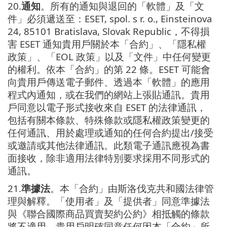
20.
通知
。所有的通知與退回的「軟體」及「文
件」必須遞送至：ESET, spol. s r. o., Einsteinova
24, 85101 Bratislava, Slovak Republic，不得損
害 ESET 通知貴用戶關於本「合約」、「隱私權
政策」、「EOL 政策」以及「文件」中任何變更
的權利。依本「合約」的第 22 條。ESET 可能會
向貴用戶傳送電子郵件、透過本「軟體」的應用
程式內通知，或在我們的網站上張貼通訊。貴用
戶同意以電子形式接收來自 ESET 的法律通訊，
包括有關本條款、特殊條款或隱私權政策變更的
任何通訊、用於處理或通知的任何合約提出/接受
或邀請或其他法律通訊。此類電子通訊應視為書
面接收，除非適用法律特別要求採用不同形式的
通訊。
21.
準據法
。本「合約」由斯洛伐克共和國法律管
理與解釋。「使用者」及「提供者」同意準據法
與《聯合國際商品買賣契約公約》相抵觸的條款
將不適用。貴用戶明確同意任何因本「合約」所