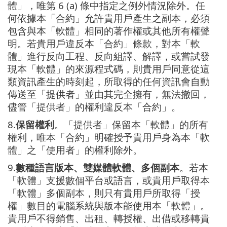
體」，唯第 6 (a) 條中指定之例外情況除外。任
何依據本「合約」允許貴用戶產生之副本，必須
包含與本「軟體」相同的著作權或其他所有權聲
明。若貴用戶違反本「合約」條款，對本「軟
體」進行反向工程、反向組譯、解譯，或嘗試發
現本「軟體」的來源程式碼，則貴用戶同意從這
類資訊產生的時刻起，所取得的任何資訊會自動
傳送至「提供者」並由其完全擁有，無法撤回，
儘管「提供者」的權利違反本「合約」。
8.
保留權利
。「提供者」保留本「軟體」的所有
權利，唯本「合約」明確授予貴用戶身為本「軟
體」之「使用者」的權利除外。
9.
數種語言版本、雙媒體軟體、多個副本
。若本
「軟體」支援數個平台或語言，或貴用戶取得本
「軟體」多個副本，則只有貴用戶所取得「授
權」數目的電腦系統與版本能使用本「軟體」。
貴用戶不得銷售、出租、轉授權、出借或移轉貴