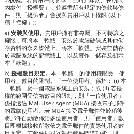
內繳付「授權費」，並遵循所有規定的條款與條
件，則「提供者」會授與貴用戶以下權限 (以下
稱「授權」):
a)
安裝與使用。
貴用戶擁有非專屬、不可轉讓之
權限，可將本「軟體」安裝於電腦硬碟或其他儲
存資料的永久媒體上、將本「軟體」安裝並儲存
於電腦系統的記憶體上，以及實作、儲存及顯示
本「軟體」。
b)
授權數目規定。
本「軟體」的使用權限受「使
用者」數目的限制。「一位使用者」係指： (i) 本
「軟體」於一個電腦系統上的安裝；或 (ii) 若授
權的範圍受信箱數目的限制，則「一位使用者」
係指透過 Mail User Agent (MUA) 接收電子郵件
的電腦使用者。若 MUA 接受電子郵件並於稍後
將郵件自動散佈給多位使用者，則「使用者」數
目即根據接收所散佈之電子郵件的實際使用者數
目而定。若郵件伺服器執行郵件閘道功能，則