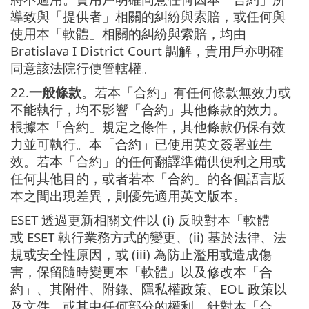
導致與「提供者」相關的糾紛與索賠，或任何與
使用本「軟體」相關的糾紛與索賠，均由
Bratislava I District Court 調解，貴用戶亦明確
同意該法院行使管轄權。
22.
一般條款
。若本「合約」有任何條款無效力或
不能執行，均不影響「合約」其他條款的效力。
根據本「合約」規定之條件，其他條款仍保有效
力並可執行。本「合約」已使用英文簽署並生
效。若本「合約」的任何翻譯準備供便利之用或
任何其他目的，或者若本「合約」的各個語言版
本之間出現差異，則優先適用英文版本。
ESET 透過更新相關文件以 (i) 反映對本「軟體」
或 ESET 執行業務方式的變更、(ii) 基於法律、法
規或安全性原因，或 (iii) 為防止濫用或造成傷
害，保留隨時變更本「軟體」以及修改本「合
約」、其附件、附錄、隱私權政策、EOL 政策以
及文件，或其中任何部分的權利。針對本「合