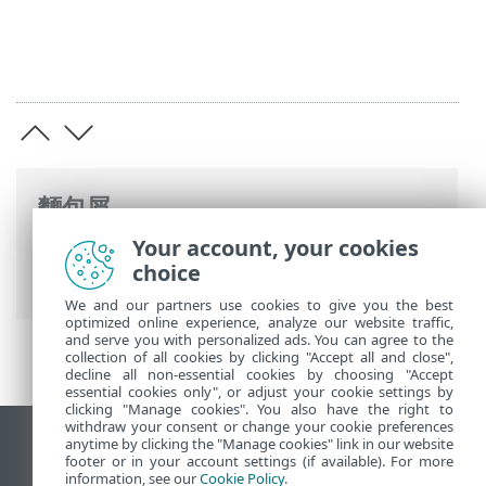
麵包屑
Your account, your cookies
ESET 線上說明
>
ESET PROTECT On-Prem
>
choice
法律文件
> 使用者授權合約
We and our partners use cookies to give you the best
optimized online experience, analyze our website traffic,
and serve you with personalized ads. You can agree to the
collection of all cookies by clicking "Accept all and close",
decline all non-essential cookies by choosing "Accept
essential cookies only", or adjust your cookie settings by
clicking "Manage cookies". You also have the right to
withdraw your consent or change your cookie preferences
anytime by clicking the "Manage cookies" link in our website
檢視桌面網站
footer or in your account settings (if available). For more
End of Life
information, see our
Cookie Policy
.