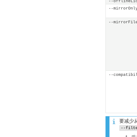
--offlineLi
--mirrorOnl
--mirrorFil
--compatibi
要减少从
--filt