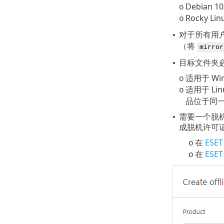
Debian 10
o
Rocky Lin
o
对于所有用
•
（将
mirror
目标文件夹必
•
适用于 Wi
o
适用于 Li
o
品位于同
需要一个脱机许可
•
成脱机许可
在
ESET
o
在
ESET
o