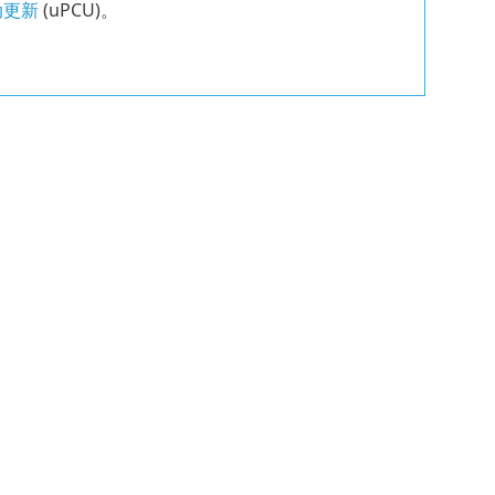
动更新
(
uPCU
)。
)。