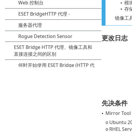
模
•
存
•
镜像工具不
更改日志
先决条件
Mirror To
•
Ubuntu 20
o
RHEL Serv
o