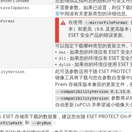
您必须指定指向您的脱机许可证文件
censeFilename
不需要参数。如果已设置，则仅下载
yLevelUpdates
章
中阅读有关更新类型的详细信息。
在使用
eFormat
--mirrorFileFormat
本）和更高（6.6. 及更高版
ESET 安全产品的错误更新。
可以指定下载哪种类型的更新文件。
- 如果您的环境仅有 ESET 安
•
dat
- 如果您的环境仅有 ESET 安
•
dll
- 如果你的环境仅使用 ESET
•
dylib
此可选参数适用于随 ESET PROTECT 
lityVersion
镜像工具将下载与您在参数自变量中
Prem 存储库版本兼容的更新文件，
--compatibilityVersion 8.1.13.0
参数将从
--compatibilityVersion
自动更新 (
uPCU
) 并希望减小镜像
 ESET 存储库下载的数据量，建议您在随 ESET PROTECT O
和
：
erFilePath
--dryRun