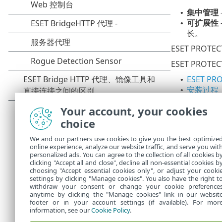
集中管理
•
可扩展性
•
长。
ESET PROTEC
ESET PRO
ESET PR
•
安装过程
•
升级过程
•
Your account, your cookies
迁移过程
•
卸载过程
choice
•
许可证管
•
We and our partners use cookies to give you the best optimize
部署过程
•
online experience, analyze our website traffic, and serve you wit
安装 ESE
•
personalized ads. You can agree to the collection of all cookies b
管理指南
clicking "Accept all and close", decline all non-essential cookies b
•
choosing "Accept essential cookies only", or adjust your cooki
settings by clicking "Manage cookies". You also have the right t
withdraw your consent or change your cookie preference
anytime by clicking the "Manage cookies" link in our websit
footer or in your account settings (if available). For mor
information, see our
Cookie Policy
.