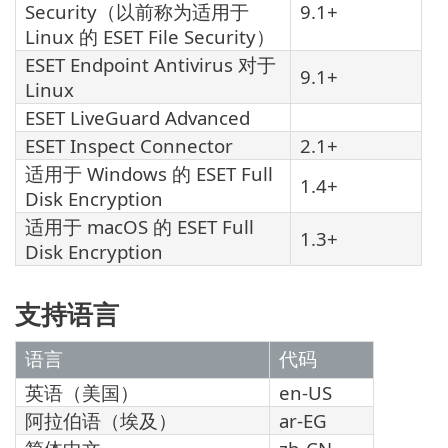
Security
（以前称为适用于
9.1+
Linux 的
ESET File Security
）
ESET Endpoint Antivirus
对于
9.1+
Linux
ESET LiveGuard Advanced
ESET Inspect Connector
2.1+
适用于 Windows 的 ESET Full
1.4+
Disk Encryption
适用于 macOS 的 ESET Full
1.3+
Disk Encryption
支持语言
语言
代码
英语（美国）
en-US
阿拉伯语（埃及）
ar-EG