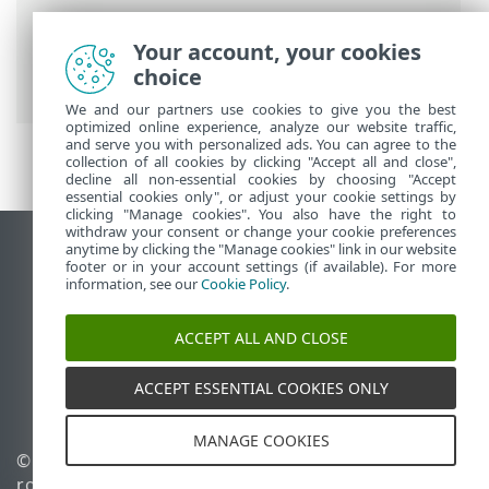
ESET 联机帮助
>
ESET PROTECT On-Prem
>
Your account, your cookies
规格
> 受支持的 Web 浏览器、ESET 安全产
choice
品和语言
We and our partners use cookies to give you the best
optimized online experience, analyze our website traffic,
and serve you with personalized ads. You can agree to the
collection of all cookies by clicking "Accept all and close",
decline all non-essential cookies by choosing "Accept
essential cookies only", or adjust your cookie settings by
clicking "Manage cookies". You also have the right to
withdraw your consent or change your cookie preferences
anytime by clicking the "Manage cookies" link in our website
查看桌面站点
footer or in your account settings (if available). For more
End of Life
information, see our
Cookie Policy
.
ESET 知识库
ACCEPT ALL AND CLOSE
ESET 论坛
ESET Status Portal
ACCEPT ESSENTIAL COOKIES ONLY
区域支持
MANAGE COOKIES
© 1992 - 2026 ESET, spol. s
管理 Cookie
r.o. - 保留所有权利。
Cookie 策略