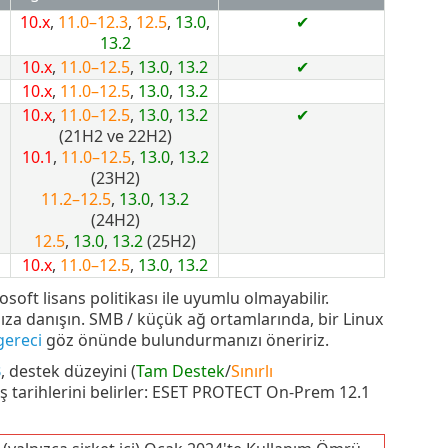
10.x
,
11.0–12.3
,
12.5
,
13.0
,
✔
13.2
10.x
,
11.0–12.5
,
13.0
,
13.2
✔
10.x
,
11.0–12.5
,
13.0
,
13.2
10.x
,
11.0–12.5
,
13.0
,
13.2
✔
(21H2 ve 22H2)
10.1
,
11.0–12.5
,
13.0
,
13.2
(23H2)
11.2–12.5
,
13.0
,
13.2
(24H2)
12.5
,
13.0
,
13.2
(25H2)
10.x
,
11.0–12.5
,
13.0
,
13.2
oft lisans politikası ile uyumlu olmayabilir.
cınıza danışın. SMB / küçük ağ ortamlarında, bir Linux
gereci
göz önünde bulundurmanızı öneririz.
B
, destek düzeyini (
Tam Destek
/
Sınırlı
ş tarihlerini belirler: ESET PROTECT On-Prem 12.1