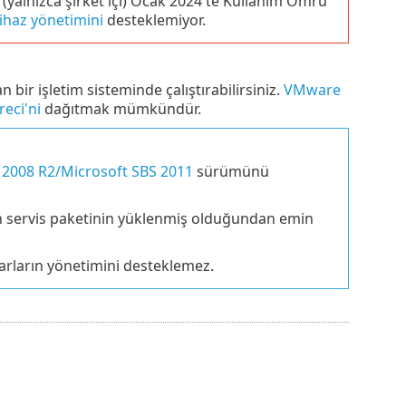
yalnızca şirket içi) Ocak 2024'te Kullanım Ömrü
ihaz yönetimini
desteklemiyor.
 işletim sisteminde çalıştırabilirsiniz.
VMware
eci'ni
dağıtmak mümkündür.
2008 R2/Microsoft SBS 2011
sürümünü
on servis paketinin yüklenmiş olduğundan emin
arların yönetimini desteklemez.