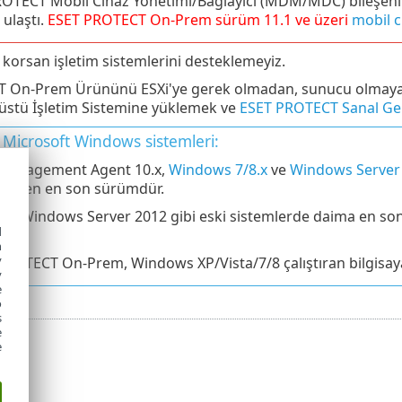
OTECT Mobil Cihaz Yönetimi/Bağlayıcı (MDM/MDC) bileşeni (
ulaştı.
ESET PROTECT
On-Prem
sürüm
11.1
ve üzeri
mobil c
 korsan işletim sistemlerini desteklemeyiz.
On-Prem Ürününü ESXi'ye gerek olmadan, sunucu olmayan bir
üstü İşletim Sistemine yüklemek ve
ESET PROTECT Sanal Ger
 Microsoft Windows sistemleri:
Management Agent 10.x,
Windows 7/8.x
ve
Windows Server 
kleyen en son sürümdür.
ikle Windows Server 2012 gibi eski sistemlerde daima en s
d
h
y
PROTECT On-Prem, Windows XP/Vista/7/8 çalıştıran bilgisay
y
e
o
s
e
e