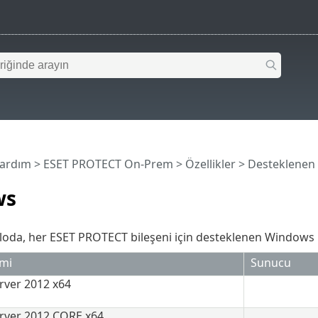
Yardım
>
ESET PROTECT On-Prem
>
Özellikler
>
Desteklenen İ
ws
loda, her ESET PROTECT bileşeni için desteklenen Windows i
emi
Sunucu
ver 2012 x64
rver 2012 CORE x64