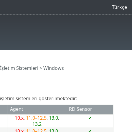
Türkçe
şletim Sistemleri
> Windows
şletim sistemleri gösterilmektedir:
Agent
RD Sensor
10.x
,
11.0–12.5
,
13.0
,
✔
13.2
10.x
,
11.0–12.5
,
13.0
,
✔