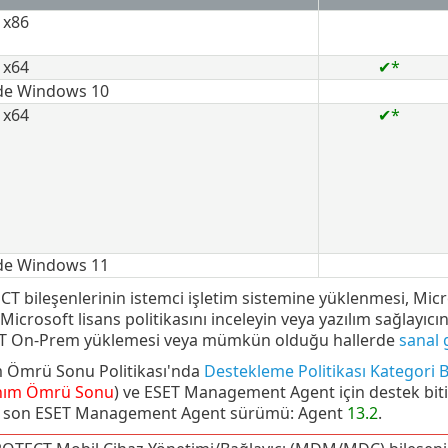
 x86
 x64
✔*
de Windows 10
 x64
✔*
de Windows 11
T bileşenlerinin istemci işletim sistemine yüklenmesi, Micros
n Microsoft lisans politikasını inceleyin veya yazılım sağlayı
T On-Prem yüklemesi veya mümkün olduğu hallerde
sanal 
m Ömrü Sonu Politikası'nda
Destekleme Politikası Kategori 
nım Ömrü Sonu
) ve ESET Management Agent için destek biti
n son ESET Management Agent sürümü: Agent
13.2
.