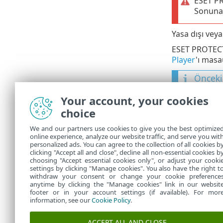
ESET PR
Sonuna 
Yasa dışı veya
ESET PROTECT 
Player
'ı masa
Önceki
ESET 
•
Your account, your cookies
deste
choice
Özell
•
We and our partners use cookies to give you the best optimize
olun.
online experience, analyze our website traffic, and serve you wit
personalized ads. You can agree to the collection of all cookies b
ESET 
•
clicking "Accept all and close", decline all non-essential cookies b
choosing "Accept essential cookies only", or adjust your cooki
settings by clicking "Manage cookies". You also have the right t
withdraw your consent or change your cookie preference
anytime by clicking the "Manage cookies" link in our websit
footer or in your account settings (if available). For mor
information, see our
Cookie Policy
.
ACCEPT ALL AND CLOSE