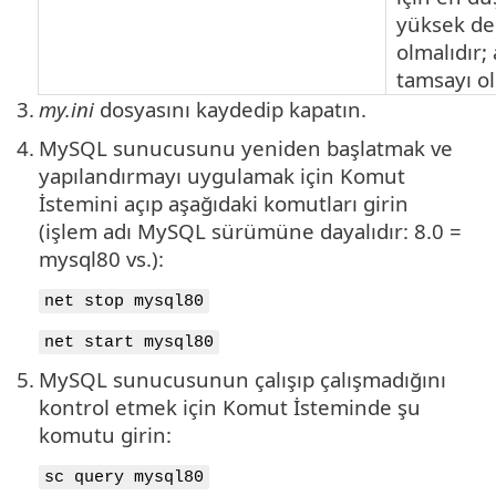
yüksek d
olmalıdır
;
tamsayı ol
3.
my.ini
dosyasını kaydedip kapatın.
4.
MySQL sunucusunu yeniden başlatmak ve
yapılandırmayı uygulamak için Komut
İstemini açıp aşağıdaki komutları girin
(işlem adı MySQL sürümüne dayalıdır: 8.0 =
mysql80 vs.):
net stop mysql80
net start mysql80
5.
MySQL sunucusunun çalışıp çalışmadığını
kontrol etmek için Komut İsteminde şu
komutu girin:
sc query mysql80