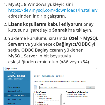
1.
MySQL 8 Windows yükleyicisini
https://dev.mysql.com/downloads/installer/
adresinden indirip çalıştırın.
2.
Lisans koşullarını kabul ediyorum
onay
kutusunu işaretleyip
Sonraki
'ne tıklayın.
3.
Yükleme kurulumu sırasında
Özel
>
MySQL
Server
'ı ve yüklenecek
Bağlayıcı/ODBC
'yi
seçin. ODBC Bağlayıcısının yüklenen
MySQL Server'ın bit boyutuyla
eşleştiğinden emin olun (x86 veya x64).