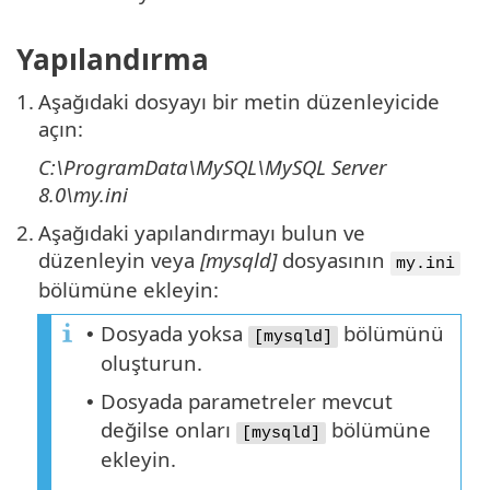
Yapılandırma
1.
Aşağıdaki dosyayı bir metin düzenleyicide
açın:
C:\ProgramData\MySQL\MySQL Server
8.0\my.ini
2.
Aşağıdaki yapılandırmayı bulun ve
düzenleyin veya
[mysqld]
dosyasının
my.ini
bölümüne ekleyin:
Dosyada yoksa
bölümünü
•
[mysqld]
oluşturun.
Dosyada parametreler mevcut
•
değilse onları
bölümüne
[mysqld]
ekleyin.