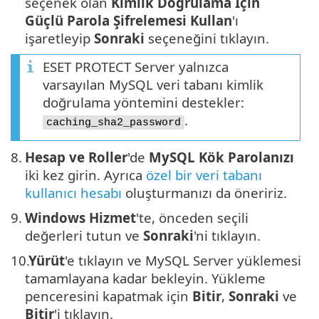
seçenek olan
Kimlik Doğrulama İçin
Güçlü Parola Şifrelemesi Kullan
'ı
işaretleyip
Sonraki
seçeneğini tıklayın.
ESET PROTECT Server yalnızca
varsayılan MySQL veri tabanı kimlik
doğrulama yöntemini destekler:
.
caching_sha2_password
8.
Hesap ve Roller
'de
MySQL Kök Parolanızı
iki kez girin. Ayrıca
özel bir veri tabanı
kullanıcı hesabı
oluşturmanızı da öneririz.
9.
Windows Hizmet
'te, önceden seçili
değerleri tutun ve
Sonraki
'ni tıklayın.
10.
Yürüt
'e tıklayın ve MySQL Server yüklemesi
tamamlayana kadar bekleyin. Yükleme
penceresini kapatmak için
Bitir
,
Sonraki
ve
Bitir
'i tıklayın.