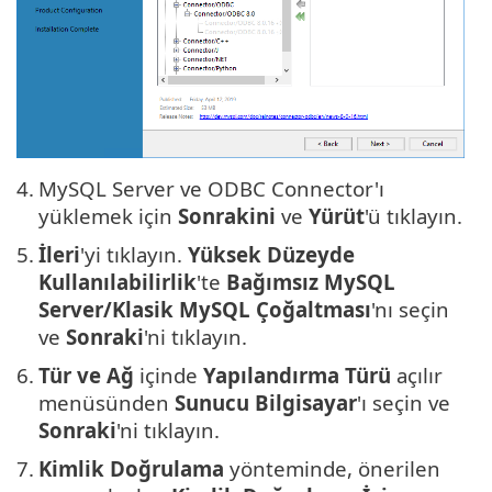
4.
MySQL Server ve ODBC Connector'ı
yüklemek için
Sonrakini
ve
Yürüt
'ü tıklayın.
5.
İleri
'yi tıklayın.
Yüksek Düzeyde
Kullanılabilirlik
'te
Bağımsız MySQL
Server/Klasik MySQL Çoğaltması
'nı seçin
ve
Sonraki
'ni tıklayın.
6.
Tür ve Ağ
içinde
Yapılandırma Türü
açılır
menüsünden
Sunucu Bilgisayar
'ı seçin ve
Sonraki
'ni tıklayın.
7.
Kimlik Doğrulama
yönteminde, önerilen