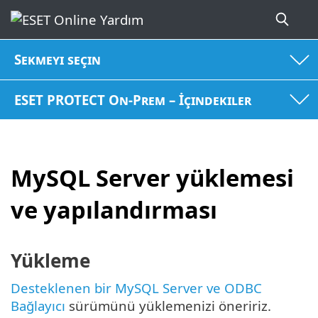
Sekmeyi seçin
ESET PROTECT On-Prem – İçindekiler
MySQL Server yüklemesi
ve yapılandırması
Yükleme
Desteklenen bir MySQL Server ve ODBC
Bağlayıcı
sürümünü yüklemenizi öneririz.