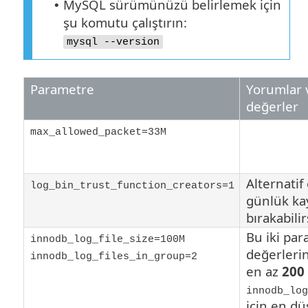
MySQL sürümünüzü belirlemek için
•
şu komutu çalıştırın:
mysql --version
Parametre
Yorumlar 
değerler
max_allowed_packet=33M
Alternatif 
log_bin_trust_function_creators=1
günlük kay
bırakabilir
Bu iki pa
innodb_log_file_size=100M
değerlerin
innodb_log_files_in_group=2
en az
200
innodb_log
için en d