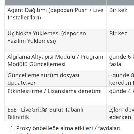
Agent Dağıtımı (depodan Push / Live
Bir kez
Installer'ları)
Uç Nokta Yüklemesi (depodan
Bir kez
Yazılım Yüklemesi)
Algılama Altyapısı Modülü / Program
günde 6 
Modülü Güncellemesi
fazla
Güncelleme sürüm dosyası
~günde 
update.ver
kereden f
Etkinleştirme / Lisanslama denetimi
günde 4 
ESET LiveGrid® Bulut Tabanlı
İşlem de
Bilinirlik
ederken
1.
Proxy önbelleğe alma etkileri / faydaları