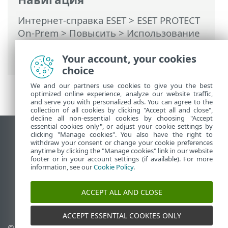
Интернет-справка ESET
>
ESET PROTECT
On-Prem
>
Повысить
> Использование
комплексного установщика ESET
PROTECT On-Prem 12.1 для обновления
Your account, your cookies
choice
We and our partners use cookies to give you the best
optimized online experience, analyze our website traffic,
and serve you with personalized ads. You can agree to the
collection of all cookies by clicking "Accept all and close",
decline all non-essential cookies by choosing "Accept
essential cookies only", or adjust your cookie settings by
clicking "Manage cookies". You also have the right to
Использовать сайт для ПК
withdraw your consent or change your cookie preferences
End of Life
anytime by clicking the "Manage cookies" link in our website
footer or in your account settings (if available). For more
База знаний ESET
information, see our
Cookie Policy
.
Форум ESET
ESET Status Portal
ACCEPT ALL AND CLOSE
Региональная поддержка
ACCEPT ESSENTIAL COOKIES ONLY
© 1992 - 2026 ESET, spol. s
Управлять файлами