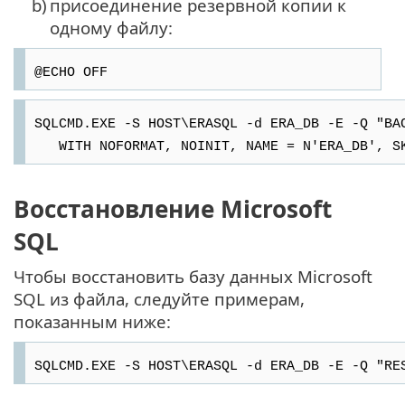
b)
присоединение резервной копии к
одному файлу:
@ECHO OFF
SQLCMD.EXE -S HOST\ERASQL -d ERA_DB -E -Q "BA
WITH NOFORMAT, NOINIT, NAME = N'ERA_DB', SKI
Восстановление Microsoft
SQL
Чтобы восстановить базу данных Microsoft
SQL из файла, следуйте примерам,
показанным ниже:
SQLCMD.EXE -S HOST\ERASQL -d ERA_DB -E -Q "RE