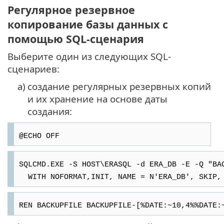
Регулярное резервное
копирование базы данных с
помощью SQL-сценария
Выберите один из следующих SQL-
сценариев:
a)
создание регулярных резервных копий
и их хранение на основе даты
создания:
@ECHO OFF
SQLCMD.EXE -S HOST\ERASQL -d ERA_DB -E -Q "BA
WITH NOFORMAT,INIT, NAME = N'ERA_DB', SKIP, 
REN BACKUPFILE BACKUPFILE-[%DATE:~10,4%%DATE: