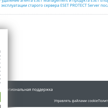
удаление агента ESET Management и продукта ESET End
 эксплуатации старого сервера ESET PROTECT Server пос
d
h
y
y
e
o
s
e
e
tal
Региональная поддержка
Управлять файлами cookie
Полит