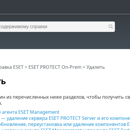
равка ESET
>
ESET PROTECT On-Prem
>
Удалить
ть
ин из перечисленных ниже разделов, чтобы получить св
.
 агента ESET Management
— удаление сервера ESET PROTECT Server и его компон
обновление, переустановка или удаление компонентов 