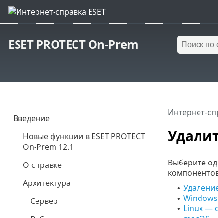
ESET PROTECT On-Prem
Интернет-сп
Удали
Выберите од
компонентов
Удаление
•
Windows 
•
Linux — 
•