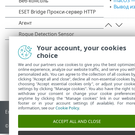
macOS — 
•
Вывод из
•
Your account, your cookies
choice
We and our partners use cookies to give you the best optimize
online experience, analyze our website traffic, and serve you wit
personalized ads. You can agree to the collection of all cookies b
clicking "Accept all and close", decline all non-essential cookies b
choosing "Accept essential cookies only", or adjust your cooki
settings by clicking "Manage cookies". You also have the right t
withdraw your consent or change your cookie preference
anytime by clicking the "Manage cookies" link in our websit
footer or in your account settings (if available). For mor
information, see our
Cookie Policy
.
End of Life
База знаний ESET
Форум ESET
ESET Status Por
ACCEPT ALL AND CLOSE
© 1992 - 2026 ESET, spol. s r.o. - Все права защищены.