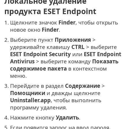
Локальное удаление
продукта ESET Endpoint
1.
Щелкните значок
Finder
, чтобы открыть
новое окно
Finder
.
2.
Выберите пункт
Приложения
>
удерживайте клавишу
CTRL
> выберите
ESET Endpoint Security
или
ESET Endpoint
Antivirus
> выберите команду
Показать
содержимое пакета
в контекстном
меню.
3.
Перейдите в раздел
Содержание
>
Помощники
и дважды щелкните
Uninstaller.app
, чтобы выполнить
программу удаления.
4.
Нажмите кнопку
Удалить
.
5.
Если появится запрос на ввод пароля,