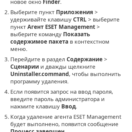
новое окно
Finder
.
2.
Выберите пункт
Приложения
>
удерживайте клавишу
CTRL
> выберите
пункт
Агент ESET Management
>
выберите команду
Показать
содержимое пакета
в контекстном
меню.
3.
Перейдите в раздел
Содержание
>
Сценарии
и дважды щелкните
Uninstaller.command
, чтобы выполнить
программу удаления.
4.
Если появится запрос на ввод пароля,
введите пароль администратора и
нажмите клавишу
Ввод
.
5.
Когда удаление агента ESET Management
будет выполнено, появится сообщение
Процесс завершен
.