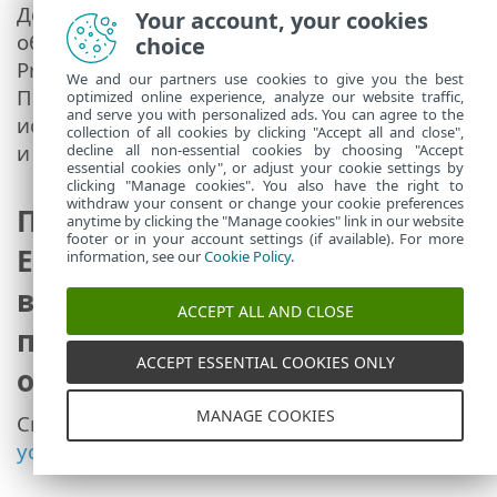
До ESET PROTECT On-Prem 12.1 можно
Your account, your cookies
обновить решение ESET PROTECT On-
choice
Prem 10.0 и его более поздние версии.
We and our partners use cookies to give you the best
Прямое обновление с версий 8.x–9.x с
optimized online experience, analyze our website traffic,
and serve you with personalized ads. You can agree to the
истекшим сроком службы не тестировалось
collection of all cookies by clicking "Accept all and close",
и не поддерживается.
decline all non-essential cookies by choosing "Accept
essential cookies only", or adjust your cookie settings by
clicking "Manage cookies". You also have the right to
withdraw your consent or change your cookie preferences
При использовании решения
anytime by clicking the "Manage cookies" link in our website
footer or in your account settings (if available). For more
ESET PROTECT On-Prem
information, see our
Cookie Policy
.
возникают проблемы или
ACCEPT ALL AND CLOSE
появляются сообщения об
ACCEPT ESSENTIAL COOKIES ONLY
ошибках. Что мне делать?
MANAGE COOKIES
См. раздел
Вопросы и ответы по
устранению неполадок
.