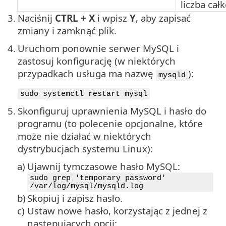
liczba całk
3.
Naciśnij
CTRL + X
i wpisz
Y
, aby zapisać
zmiany i zamknąć plik.
4.
Uruchom ponownie serwer MySQL i
zastosuj konfigurację (w niektórych
przypadkach usługa ma nazwę
):
mysqld
sudo systemctl restart mysql
5.
Skonfiguruj uprawnienia MySQL i hasło do
programu (to polecenie opcjonalne, które
może nie działać w niektórych
dystrybucjach systemu Linux):
a)
Ujawnij tymczasowe hasło MySQL:
sudo grep 'temporary password'
/var/log/mysql/mysqld.log
b)
Skopiuj i zapisz hasło.
c)
Ustaw nowe hasło, korzystając z jednej z
następujących opcji: