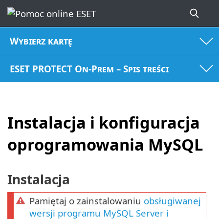
Wybierz kartę
ESET PROTECT On-Prem – Spis treści
Instalacja i konfiguracja
oprogramowania MySQL
Instalacja
Pamiętaj o zainstalowaniu
obsługiwanej
wersji programu MySQL Server i