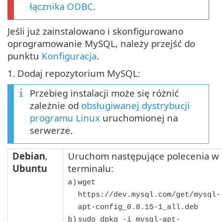
łącznika ODBC
.
Jeśli już zainstalowano i skonfigurowano
oprogramowanie MySQL, należy przejść do
punktu
Konfiguracja
.
1.
Dodaj repozytorium MySQL:
Przebieg instalacji może się różnić
zależnie od
obsługiwanej dystrybucji
programu Linux
uruchomionej na
serwerze.
Debian
,
Uruchom następujące polecenia w
Ubuntu
terminalu:
a)
wget
https://dev.mysql.com/get/mysql-
apt-config_0.8.15-1_all.deb
b)
sudo dpkg -i mysql-apt-