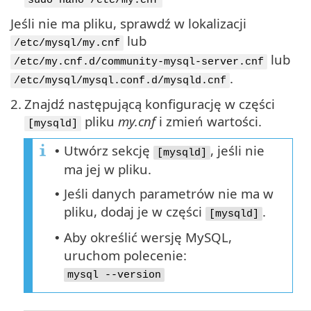
sudo nano /etc/my.cnf
Jeśli nie ma pliku, sprawdź w lokalizacji
lub
/etc/mysql/my.cnf
lub
/etc/my.cnf.d/community-mysql-server.cnf
.
/etc/mysql/mysql.conf.d/mysqld.cnf
2.
Znajdź następującą konfigurację w części
pliku
my.cnf
i zmień wartości.
[mysqld]
Utwórz sekcję
, jeśli nie
•
[mysqld]
ma jej w pliku.
Jeśli danych parametrów nie ma w
•
pliku, dodaj je w części
.
[mysqld]
Aby określić wersję MySQL,
•
uruchom polecenie:
mysql --version