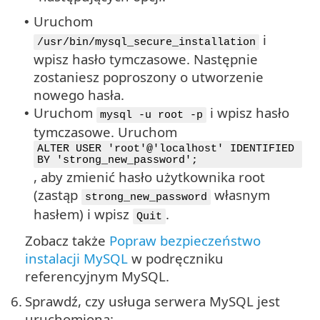
Uruchom
•
i
/usr/bin/mysql_secure_installation
wpisz hasło tymczasowe. Następnie
zostaniesz poproszony o utworzenie
nowego hasła.
Uruchom
i wpisz hasło
•
mysql -u root -p
tymczasowe. Uruchom
ALTER USER 'root'@'localhost' IDENTIFIED
BY 'strong_new_password';
, aby zmienić hasło użytkownika root
(zastąp
własnym
strong_new_password
hasłem) i wpisz
.
Quit
Zobacz także
Popraw bezpieczeństwo
instalacji MySQL
w podręczniku
referencyjnym MySQL.
6.
Sprawdź, czy usługa serwera MySQL jest
uruchomiona: