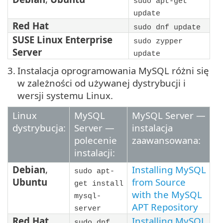
sudo apt-get
update
Red Hat
sudo dnf update
SUSE Linux Enterprise
sudo zypper
Server
update
3.
Instalacja oprogramowania MySQL różni się
w zależności od używanej dystrybucji i
wersji systemu Linux.
Linux
MySQL
MySQL Server —
dystrybucja:
Server —
instalacja
polecenie
zaawansowana:
instalacji:
Debian
,
Installing MySQL
sudo apt-
Ubuntu
from Source
get install
with the MySQL
mysql-
APT Repository
server
Red Hat
Installing MySQL
sudo dnf