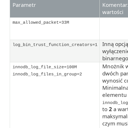
Parametr
Komentarz
wartości
max_allowed_packet=33M
Inną opcją
log_bin_trust_function_creators=1
wyłączeni
binarneg
Mnożnik w
innodb_log_file_size=100M
dwóch pa
innodb_log_files_in_group=2
wynosić c
Minimalna
elementu
innodb_log
to
2
a war
maksymal
czym musi