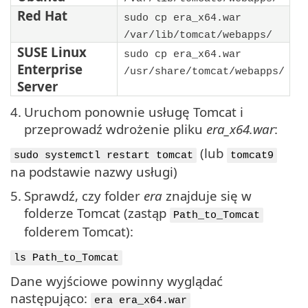
Red Hat
sudo cp era_x64.war
/var/lib/tomcat/webapps/
SUSE Linux
sudo cp era_x64.war
Enterprise
/usr/share/tomcat/webapps/
Server
4.
Uruchom ponownie usługę Tomcat i
przeprowadź wdrożenie pliku
era_x64.war
:
(lub
sudo systemctl restart tomcat
tomcat9
na podstawie nazwy usługi)
5.
Sprawdź, czy folder
era
znajduje się w
folderze Tomcat (zastąp
Path_to_Tomcat
folderem Tomcat):
ls Path_to_Tomcat
Dane wyjściowe powinny wyglądać
następująco:
era era_x64.war