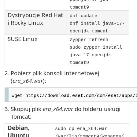
tomcat9
Dystrybucje
Red Hat
dnf update
i
Rocky Linux
dnf install java-17-
openjdk tomcat
SUSE Linux
zypper refresh
sudo zypper install
java-17-openjdk
tomcat9
2.
Pobierz plik konsoli internetowej
(
era_x64.war
):
wget https://download.eset.com/com/eset/apps/
3.
Skopiuj plik
era_x64.war
do folderu usługi
Tomcat:
Debian
,
sudo cp era_x64.war
Ubuntu
/var/lib/tomcat9/webapps/