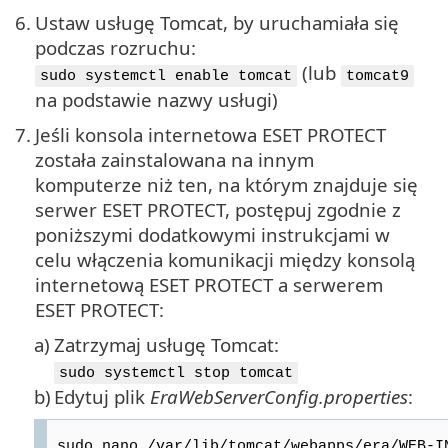
6.
Ustaw usługę Tomcat, by uruchamiała się
podczas rozruchu:
(lub
sudo systemctl enable tomcat
tomcat9
na podstawie nazwy usługi)
7.
Jeśli konsola internetowa ESET PROTECT
została zainstalowana na innym
komputerze niż ten, na którym znajduje się
serwer ESET PROTECT, postępuj zgodnie z
poniższymi dodatkowymi instrukcjami w
celu włączenia komunikacji między konsolą
internetową ESET PROTECT a serwerem
ESET PROTECT:
a)
Zatrzymaj usługę Tomcat:
sudo systemctl stop tomcat
b)
Edytuj plik
EraWebServerConfig.properties
:
sudo nano /var/lib/tomcat/webapps/era/WEB-I