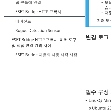
모듈
•
습니
저장
•
미러 도구
변경 로그
필수 구성
Linux용 M
•
Ubuntu 20
o