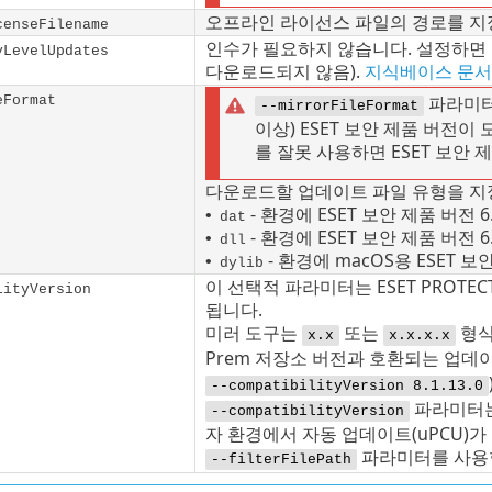
오프라인 라이선스 파일의 경로를 지정
censeFilename
인수가 필요하지 않습니다. 설정하면
yLevelUpdates
다운로드되지 않음).
지식베이스 문
파라미터를
eFormat
--mirrorFileFormat
이상) ESET 보안 제품 버전
를 잘못 사용하면 ESET 보안
다운로드할 업데이트 파일 유형을 지정
- 환경에 ESET 보안 제품 버전 
•
dat
- 환경에 ESET 보안 제품 버전 
•
dll
- 환경에
macOS
용 ESET 
•
dylib
이 선택적 파라미터는 ESET PROTECT
lityVersion
됩니다.
미러 도구는
또는
형식
x.x
x.x.x.x
Prem 저장소 버전과 호환되는 업데이
--compatibilityVersion 8.1.13.0
파라미터
--compatibilityVersion
자 환경에서 자동 업데이트(
uPCU
)가
파라미터를 사용
--filterFilePath