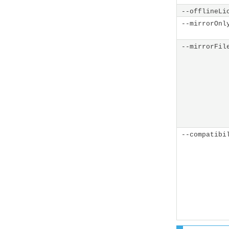
--offlineLi
--mirrorOnl
--mirrorFil
--compatibi