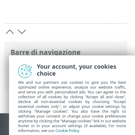
Barre di navigazione
Guida online ESET
>
ESET PROTECT On-
Your account, your cookies
Prem
>
Introduzione
>
Architettura
>
choice
Server
We and our partners use cookies to give you the best
optimized online experience, analyze our website traffic,
and serve you with personalized ads. You can agree to the
collection of all cookies by clicking "Accept all and close",
decline all non-essential cookies by choosing "Accept
essential cookies only", or adjust your cookie settings by
clicking "Manage cookies". You also have the right to
withdraw your consent or change your cookie preferences
anytime by clicking the "Manage cookies" link in our website
Visualizza sito desktop
footer or in your account settings (if available). For more
information, see our
Cookie Policy
.
End of Life