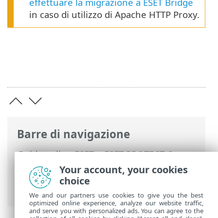
effettuare la migrazione a ESET Bridge
in caso di utilizzo di Apache HTTP Proxy.
Barre di navigazione
Guida online ESET
>
ESET PROTECT On-
Prem
>
Introduzione
>
Architettura
>
Your account, your cookies
Proxy HTTP per la connessione agente -
choice
server
We and our partners use cookies to give you the best
optimized online experience, analyze our website traffic,
and serve you with personalized ads. You can agree to the