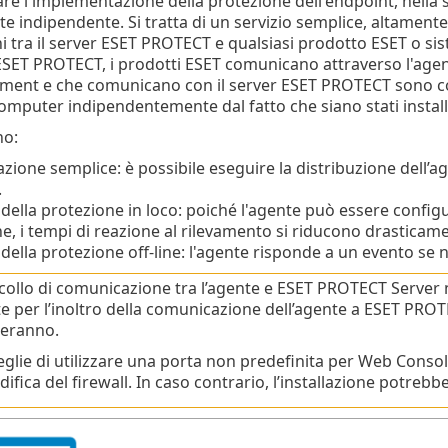
care l'implementazione della protezione dell'endpoint, ne
nte indipendente. Si tratta di un servizio semplice, altament
 tra il server ESET PROTECT e qualsiasi prodotto ESET o s
 ESET PROTECT, i prodotti ESET comunicano attraverso l'agente
nt e che comunicano con il server ESET PROTECT sono consid
computer indipendentemente dal fatto che siano stati installa
no:
zione semplice: è possibile eseguire la distribuzione dell’ag
.
della protezione in loco: poiché l'agente può essere confi
e, i tempi di reazione al rilevamento si riducono drasticam
della protezione off-line: l'agente risponde a un evento se
ocollo di comunicazione tra l’agente e ESET PROTECT Server 
ate per l’inoltro della comunicazione dell’agente a ESET PRO
neranno.
ceglie di utilizzare una porta non predefinita per Web Consol
fica del firewall. In caso contrario, l’installazione potrebbe