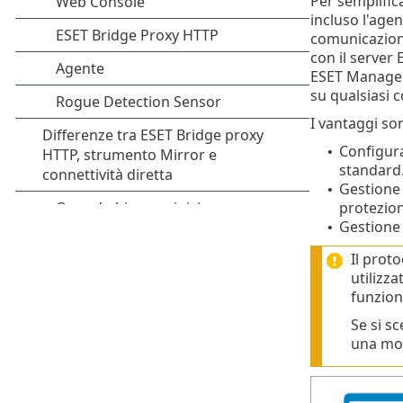
Per semplifi
incluso l'age
comunicazioni
con il server
ESET Manageme
su qualsiasi 
I vantaggi so
Configura
•
standard
Gestione 
•
protezion
Gestione 
•
Il prot
utilizz
funzio
Se si s
una modi