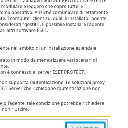
lla suite ESET ManagementESET PROTECT On-Prem è
e modulare e leggero che copre tutte le
istema operativo. Anziché comunicare direttamente
. I computer client sui quali è installato l'agente
erati "gestiti". È possibile installare l'agente
ti altri software ESET.
ente nell’ambito di un’installazione aziendale
gurato in modo da memorizzare vari scenari di
ente.
 non è connesso al server ESET PROTECT.
non supporta l’autenticazione. Le soluzioni proxy
TECT Server che richiedono l’autenticazione non
e o l’agente, tale condizione potrebbe richiedere
 non riuscire.