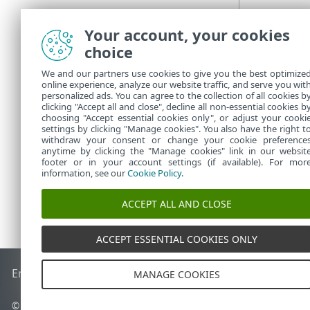
Your account, your cookies
choice
We and our partners use cookies to give you the best optimize
online experience, analyze our website traffic, and serve you wit
personalized ads. You can agree to the collection of all cookies b
clicking "Accept all and close", decline all non-essential cookies b
choosing "Accept essential cookies only", or adjust your cooki
settings by clicking "Manage cookies". You also have the right t
withdraw your consent or change your cookie preference
anytime by clicking the "Manage cookies" link in our websit
footer or in your account settings (if available). For mor
information, see our
Cookie Policy
.
ACCEPT ALL AND CLOSE
ACCEPT ESSENTIAL COOKIES ONLY
End of Life
ESET Knowledge Base
Forum ESET
ESET Status 
MANAGE COOKIES
© 1992 - 2026 ESET, spol. s r.o. - Tutti i diritti riservati.