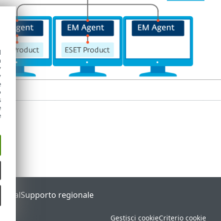
d
h
y
y
e
o
s
e
e
Portal
Supporto regionale
Gestisci cookie
Criterio cookie