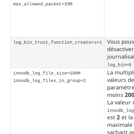
max_allowed_packet=33M
Vous pouv
log_bin_trust_function_creators=1
désactiver
journalisa
log_bin=0
La multipl
innodb_log_file_size=100M
valeurs d
innodb_log_files_in_group=2
paramètre
moins
20
La valeur
innodb_log
est
2
et la
maximale
sachant qu