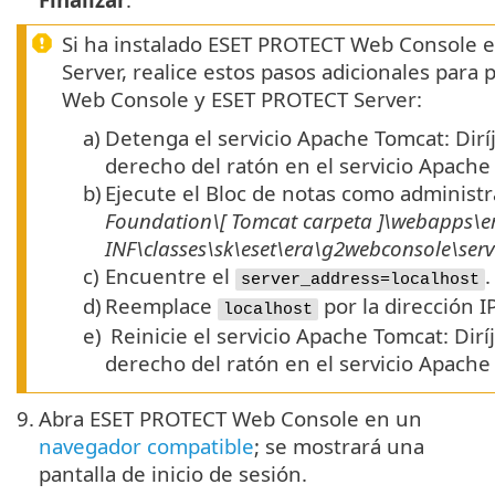
Si ha instalado ESET PROTECT Web Console 
Server, realice estos pasos adicionales para
Web Console y ESET PROTECT Server:
a)
Detenga el servicio Apache Tomcat: Dirí
derecho del ratón en el servicio Apach
b)
Ejecute el Bloc de notas como administr
Foundation\[ Tomcat
carpeta
]\webapps\e
INF\classes\sk\eset\era\g2webconsole\ser
c)
Encuentre el
.
server_address=localhost
d)
Reemplace
por la dirección I
localhost
e)
Reinicie el servicio Apache Tomcat: Dirí
derecho del ratón en el servicio Apach
9.
Abra ESET PROTECT Web Console en un
navegador compatible
; se mostrará una
pantalla de inicio de sesión.