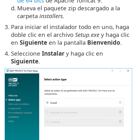
de 64 bits
de
Apache Tomcat 9
.
d.
Mueva el paquete zip descargado a la
carpeta
installers
.
3.
Para iniciar el instalador todo en uno, haga
doble clic en el archivo
Setup.exe
y haga clic
en
Siguiente
en la pantalla
Bienvenido
.
4.
Seleccione
Instalar
y haga clic en
Siguiente
.