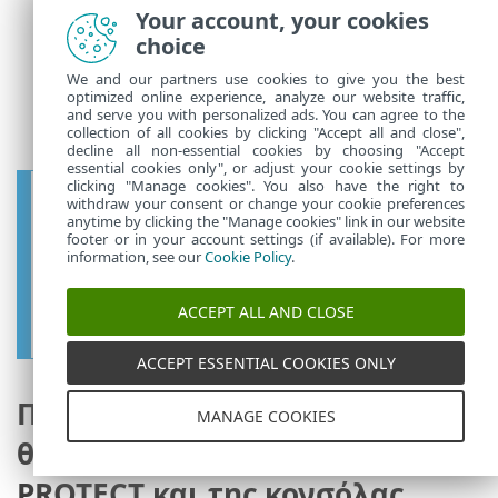
που είναι ήδη αποθηκευμένος στη
Your account, your cookies
βάση δεδομένων
και εισαγάγετε νέο
choice
κωδικό πρόσβασης.
We and our partners use cookies to give you the best
7.
Συνδεθείτε στην κονσόλα διαδικτύου
optimized online experience, analyze our website traffic,
ESET PROTECT με τον νέο κωδικό
and serve you with personalized ads. You can agree to the
collection of all cookies by clicking "Accept all and close",
πρόσβασης.
decline all non-essential cookies by choosing "Accept
essential cookies only", or adjust your cookie settings by
clicking "Manage cookies". You also have the right to
Συνιστάται ιδιαίτερα να δημιουργήσετε
withdraw your consent or change your cookie preferences
οπωσδήποτε πρόσθετους
anytime by clicking the "Manage cookies" link in our website
footer or in your account settings (if available). For more
λογαριασμούς με συγκεκριμένα
information, see our
Cookie Policy
.
δικαιώματα πρόσβασης, βάσει των
αρμοδιοτήτων του λογαριασμού που
ACCEPT ALL AND CLOSE
θέλετε να παράσχετε.
ACCEPT ESSENTIAL COOKIES ONLY
Πώς μπορώ να αλλάξω τις
MANAGE COOKIES
θύρες του διακομιστή ESET
PROTECT και της κονσόλας