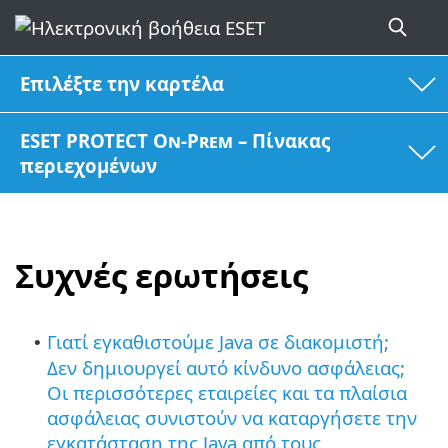
Επιλέξτε την καρτέλα
ESET PROTECT On-Prem – Πίνακας
περιεχομένων
Συχνές ερωτήσεις
Γιατί εγκαθιστούμε Java σε διακομιστή;
•
Δεν δημιουργεί αυτό κίνδυνο ασφάλειας;
Οι περισσότερες εταιρείες και τα πλαίσια
ασφάλειας συνιστούν να καταργήσετε την
εγκατάσταση της Java από τους