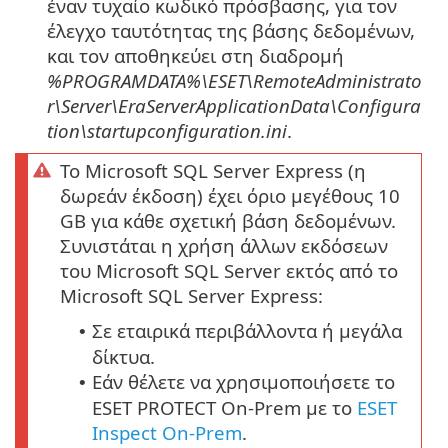
έναν τυχαίο κωδικό πρόσβασης, για τον
έλεγχο ταυτότητας της βάσης δεδομένων,
και τον αποθηκεύει στη διαδρομή
%PROGRAMDATA%\ESET\RemoteAdministrato
r\Server\EraServerApplicationData\Configura
tion\startupconfiguration.ini
.
Το Microsoft SQL Server Express (η
δωρεάν έκδοση) έχει όριο μεγέθους 10
GB για κάθε σχετική βάση δεδομένων.
Συνιστάται η χρήση άλλων εκδόσεων
του Microsoft SQL Server εκτός από το
Microsoft SQL Server Express:
Σε εταιρικά περιβάλλοντα ή μεγάλα
•
δίκτυα.
Εάν θέλετε να χρησιμοποιήσετε το
•
ESET PROTECT On-Prem με το
ESET
Inspect On-Prem
.