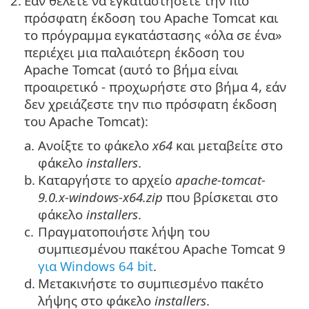
2.
Εάν θέλετε να εγκαταστήσετε την πιο
πρόσφατη έκδοση του Apache Tomcat και
το πρόγραμμα εγκατάστασης «όλα σε ένα»
περιέχει μια παλαιότερη έκδοση του
Apache Tomcat (αυτό το βήμα είναι
προαιρετικό - προχωρήστε στο βήμα 4, εάν
δεν χρειάζεστε την πιο πρόσφατη έκδοση
του Apache Tomcat):
a.
Ανοίξτε το φάκελο
x64
και μεταβείτε στο
φάκελο
installers
.
b.
Καταργήστε το αρχείο
apache-tomcat-
9.0.x-windows-x64.zip
που βρίσκεται στο
φάκελο
installers
.
c.
Πραγματοποιήστε λήψη του
συμπιεσμένου πακέτου
Apache Tomcat 9
για Windows 64 bit
.
d.
Μετακινήστε το συμπιεσμένο πακέτο
λήψης στο φάκελο
installers
.