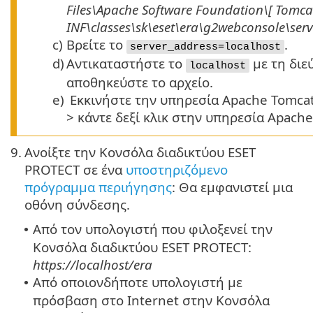
Files\Apache Software Foundation\[ Tomca
INF\classes\sk\eset\era\g2webconsole\ser
c)
Βρείτε το
.
server_address=localhost
d)
Αντικαταστήστε το
με τη διε
localhost
αποθηκεύστε το αρχείο.
e)
Εκκινήστε την υπηρεσία Apache Tomcat
> κάντε δεξί κλικ στην υπηρεσία Apache
9.
Ανοίξτε την Κονσόλα διαδικτύου ESET
PROTECT σε ένα
υποστηριζόμενο
πρόγραμμα περιήγησης
: Θα εμφανιστεί μια
οθόνη σύνδεσης.
Από τον υπολογιστή που φιλοξενεί την
•
Κονσόλα διαδικτύου ESET PROTECT:
https://localhost/era
Από οποιονδήποτε υπολογιστή με
•
πρόσβαση στο Internet στην Κονσόλα