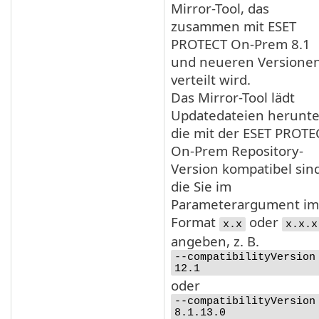
Mirror-Tool, das
zusammen mit ESET
PROTECT On-Prem
8.1
und neueren Versione
verteilt wird.
Das Mirror-Tool lädt
Updatedateien herunte
die mit der ESET PROTE
On-Prem Repository-
Version kompatibel sind
die Sie im
Parameterargument im
Format
oder
x.x
x.x.x
angeben, z. B.
--compatibilityVersion
12.1
oder
--compatibilityVersion
8.1.13.0