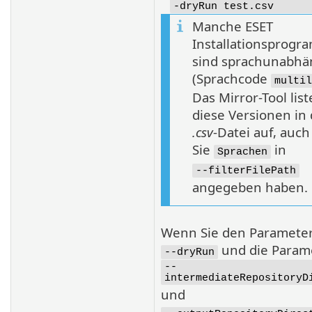
-dryRun test.csv
Manche ESET
Installationsprog
sind sprachunabhä
(Sprachcode
multil
Das Mirror-Tool list
diese Versionen in 
.csv
-Datei auf, auc
Sie
in
Sprachen
--filterFilePath
angegeben haben.
Wenn Sie den Paramete
und die Param
--dryRun
--
intermediateRepositoryD
und