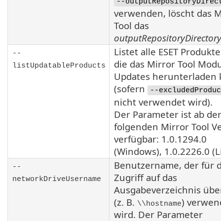
--outputRepositoryDirec
verwenden, löscht das M
Tool das
outputRepositoryDirector
Listet alle
ESET
Produkte 
--
die das
Mirror Tool
Modu
listUpdatableProducts
Updates herunterladen
(sofern
--excludedProduc
nicht verwendet wird).
Der Parameter ist ab de
folgenden
Mirror Tool
Ve
verfügbar:
1.0.1294.0
(Windows),
1.0.2226.0
(L
Benutzername, der für 
--
Zugriff auf das
networkDriveUsername
Ausgabeverzeichnis üb
(z. B.
) verwen
\\hostname
wird. Der Parameter