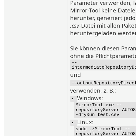
Parameter verwenden, l
Mirror-Tool keine Datei
herunter, generiert jedo
.csv
-Datei mit allen Pake
heruntergeladen werde
Sie können diesen Para
ohne die Pflichtparamet
--
intermediateRepositoryD
und
--outputRepositoryDirec
verwenden, z. B.:
Windows:
•
MirrorTool.exe --
repositoryServer AUTOS
-dryRun test.csv
Linux:
•
sudo ./MirrorTool --
repositoryServer AUTOS