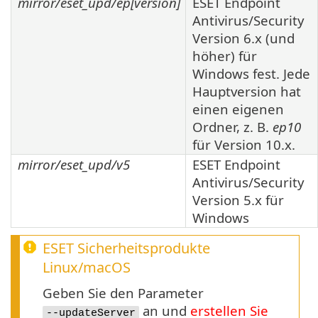
mirror/eset_upd/ep[
version
]
ESET Endpoint
Antivirus/Security
Version
6.x
(und
höher) für
Windows fest. Jede
Hauptversion hat
einen eigenen
Ordner, z. B.
ep10
für Version
10.x
.
mirror/eset_upd/v5
ESET Endpoint
Antivirus/Security
Version
5.x
für
Windows
ESET Sicherheitsprodukte
Linux
/
macOS
Geben Sie den Parameter
an und
erstellen Sie
--updateServer