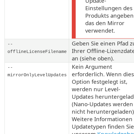
Update-
Einstellungen des
Produkts angeben
das den Mirror
verwendet.
Geben Sie einen Pfad z
--
Ihrer Offline-Lizenzdat
offlineLicenseFilename
an (siehe oben).
Kein Argument
--
erforderlich. Wenn die
mirrorOnlyLevelUpdates
Option festgelegt ist,
werden nur Level-
Updates heruntergela
(Nano-Updates werden
nicht heruntergeladen)
Weitere Informationen
Updatetypen finden Sie
unserem
Knowledgeba