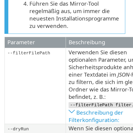
4.
Führen Sie das Mirror-Tool
regelmäßig aus, um immer die
neuesten Installationsprogramme
zu verwenden.
Parameter
Beschreibung
Verwenden Sie diesen
--filterFilePath
optionalen Parameter, 
Sicherheitsprodukte an
einer Textdatei im
JSON
-
zu filtern, die sich im gl
Ordner wie das Mirror-T
befindet, z. B.:
--filterFilePath filter
Beschreibung der
Filterkonfiguration:
Wenn Sie diesen option
--dryRun