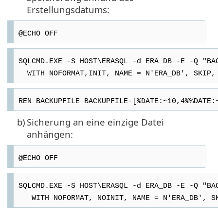
Erstellungsdatums:
@ECHO OFF
SQLCMD.EXE -S HOST\ERASQL -d ERA_DB -E -Q "BA
WITH NOFORMAT,INIT, NAME = N'ERA_DB', SKIP, 
REN BACKUPFILE BACKUPFILE-[%DATE:~10,4%%DATE:
b)
Sicherung an eine einzige Datei
anhängen:
@ECHO OFF
SQLCMD.EXE -S HOST\ERASQL -d ERA_DB -E -Q "BA
WITH NOFORMAT, NOINIT, NAME = N'ERA_DB', SKI