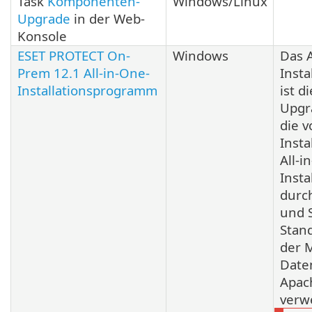
Task
Komponenten-
Windows/Linux
Upgrade
in der Web-
Konsole
ESET PROTECT On-
Windows
Das A
Prem 12.1 All-in-One-
Inst
Installationsprogramm
ist d
Upgr
die 
Insta
All-i
Inst
durc
und 
Stand
der M
Date
Apac
verw