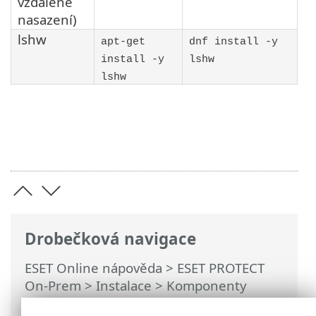
vzdálené
nasazení)
lshw
apt-get
dnf install -y
install -y
lshw
lshw
Drobečková navigace
ESET Online nápověda
>
ESET PROTECT
On-Prem
>
Instalace
>
Komponenty
instalované na Linux
>
Instalace serveru