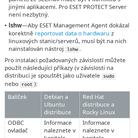
jinými aplikacemi. Pro ESET PROTECT Server
není nezbytný.
lshw
—Aby ESET Management Agent dokázal
•
korektně
reportovat data o hardwaru
z
linuxových stanic/serverů, musí být na nich
nainstalován nástroj
.
lshw
Pro instalaci požadovaných závislostí můžete
použít následující příkazy (v závislosti na
distribuci je spouštět jako uživatele
sudo
nebo
):
root
Balíček
Debian a
Red Hat
Ubuntu
distribuce a
distribuce
Rocky Linux
ODBC
Informace
Informace
ovladač
naleznete v
naleznete v
kapitole
kapitole