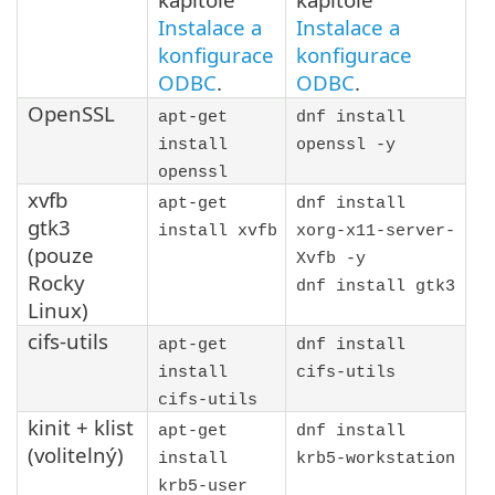
Instalace a
Instalace a
konfigurace
konfigurace
ODBC
.
ODBC
.
OpenSSL
apt-get
dnf install
install
openssl -y
openssl
xvfb
apt-get
dnf install
gtk3
install xvfb
xorg-x11-server-
(pouze
Xvfb -y
Rocky
dnf install gtk3
Linux)
cifs-utils
apt-get
dnf install
install
cifs-utils
cifs-utils
kinit + klist
apt-get
dnf install
(volitelný)
install
krb5-workstation
krb5-user