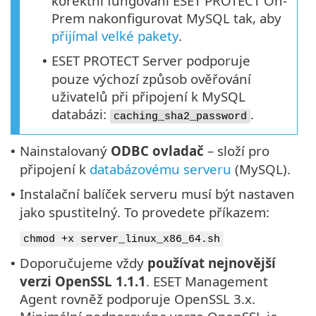
korektní fungování ESET PROTECT On-
Prem nakonfigurovat MySQL tak, aby
přijímal velké pakety
.
ESET PROTECT Server podporuje
•
pouze výchozí způsob ověřování
uživatelů při připojení k MySQL
databázi:
.
caching_sha2_password
Nainstalovaný
ODBC ovladač
– složí pro
•
připojení k
databázovému serveru
(MySQL).
Instalační balíček serveru musí být nastaven
•
jako spustitelný. To provedete příkazem:
chmod +x server_linux_x86_64.sh
Doporučujeme vždy
používat nejnovější
•
verzi
OpenSSL
1.1.1
. ESET Management
Agent rovněž podporuje OpenSSL 3.x.