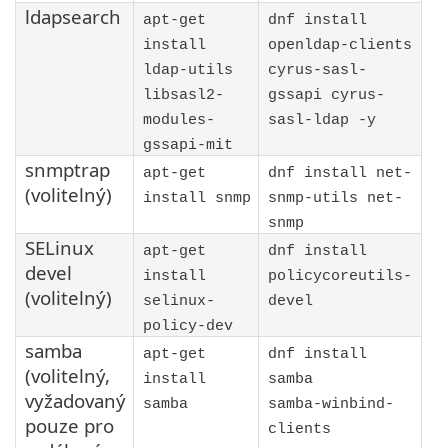
ldapsearch
apt-get
dnf install
install
openldap-clients
ldap-utils
cyrus-sasl-
libsasl2-
gssapi cyrus-
modules-
sasl-ldap -y
gssapi-mit
snmptrap
apt-get
dnf install net-
(volitelný)
install snmp
snmp-utils net-
snmp
SELinux
apt-get
dnf install
devel
install
policycoreutils-
(volitelný)
selinux-
devel
policy-dev
samba
apt-get
dnf install
(volitelný,
install
samba
vyžadovaný
samba
samba-winbind-
pouze pro
clients