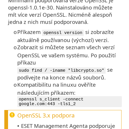
Minimální podporována verze OpenSSL je
openssl-1.0.1e-30. Nainstalováno můžete
mít více verzí OpenSSL. Nicméně alespoň
jedna z nich musí podporovaná.
Příkazem
si zobrazíte
o
openssl version
aktuálně používanou (výchozí) verzi.
Zobrazit si můžete seznam všech verzí
o
OpenSSL
ve vašem systému. Po použití
příkazu
se
sudo find / -iname *libcrypto.so*
podívejte na konce názvů souborů.
Kompatibilitu na linuxu ověříte
o
následujícím příkazem:
openssl s_client -connect
google.com:443 -tls1_2
OpenSSL 3.x
podpora
ESET Management Agenta podporuje
•