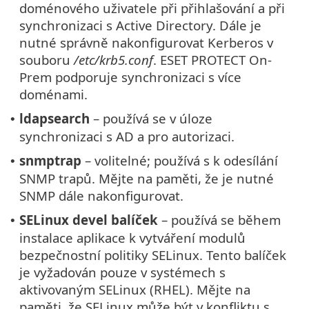
doménového uživatele při přihlašování a při
synchronizaci s Active Directory. Dále je
nutné správně nakonfigurovat Kerberos v
souboru
/etc/krb5.conf
. ESET PROTECT On-
Prem podporuje synchronizaci s více
doménami.
ldapsearch
– používá se v úloze
•
synchronizaci s AD a pro autorizaci.
snmptrap
– volitelné; používá s k odesílání
•
SNMP trapů. Mějte na paměti, že je nutné
SNMP dále nakonfigurovat.
SELinux devel balíček
– používá se během
•
instalace aplikace k vytváření modulů
bezpečnostní politiky SELinux. Tento balíček
je vyžadován pouze v systémech s
aktivovaným SELinux (RHEL). Mějte na
paměti, že SELinux může být v konfliktu s