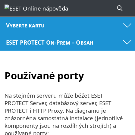
Vyberte kartu
ESET PROTECT On-Prem – Obsah
Používané porty
Na stejném serveru může běžet ESET
PROTECT Server, databázový server, ESET
PROTECT i HTTP Proxy. Na diagramu je
znázorněna samostatná instalace (jednotlivé
komponenty jsou na rozdílných strojích) a
používané porty: