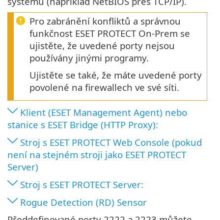
systému (například NetBIOS přes TCP/IP).
Pro zabránění konfliktů a správnou
funkčnost ESET PROTECT On-Prem se
ujistěte, že uvedené porty nejsou
používány jinými programy.
Ujistěte se také, že máte uvedené porty
povolené na firewallech ve své síti.
Klient (ESET Management Agent) nebo
stanice s ESET Bridge (HTTP Proxy):
Stroj s ESET PROTECT Web Console (pokud
není na stejném stroji jako ESET PROTECT
Server)
Stroj s ESET PROTECT Server:
Rogue Detection (RD) Sensor
Předdefinované porty 2222 a 2223 můžete