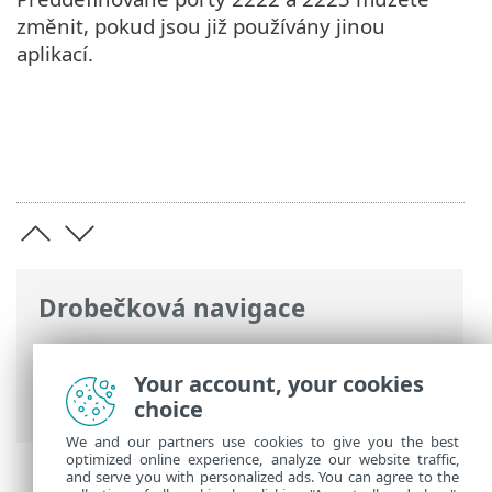
změnit, pokud jsou již používány jinou
aplikací.
Drobečková navigace
ESET Online nápověda
>
ESET PROTECT
On-Prem
>
Požadavky
>
Síť
> Používané
Your account, your cookies
porty
choice
We and our partners use cookies to give you the best
optimized online experience, analyze our website traffic,
and serve you with personalized ads. You can agree to the