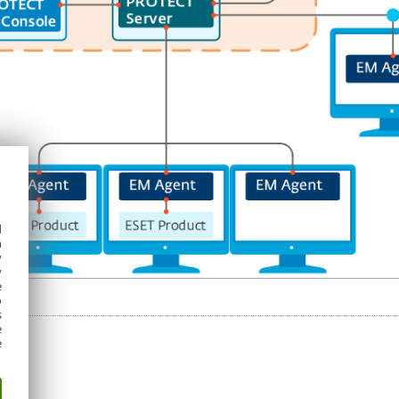
d
h
y
y
e
o
s
e
e