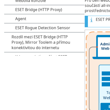
Pro běh webo
součástí all-
prostřednictví
ESET PR