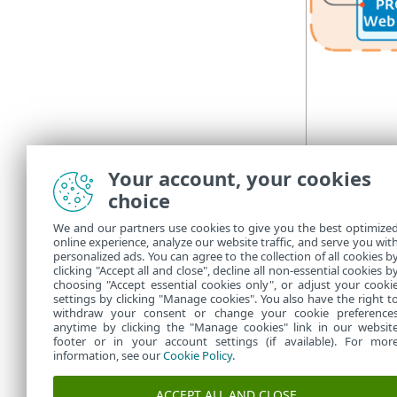
Your account, your cookies
choice
We and our partners use cookies to give you the best optimize
online experience, analyze our website traffic, and serve you wit
personalized ads. You can agree to the collection of all cookies b
clicking "Accept all and close", decline all non-essential cookies b
choosing "Accept essential cookies only", or adjust your cooki
settings by clicking "Manage cookies". You also have the right t
withdraw your consent or change your cookie preference
anytime by clicking the "Manage cookies" link in our websit
footer or in your account settings (if available). For mor
information, see our
Cookie Policy
.
ACCEPT ALL AND CLOSE