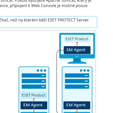
omcat. Pokud využijete Apache Tomcat, který je
liance, připojení k Web Console je možné pouze
ítač, než na kterém běží ESET PROTECT Server.