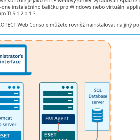
vé konzole je jako HTTP webový server vyžadován Apache T
in-one instalačního balíčku pro Windows nebo virtuální app
m TLS 1.2 a 1.3.
OTECT Web Console můžete rovněž nainstalovat na jiný poč