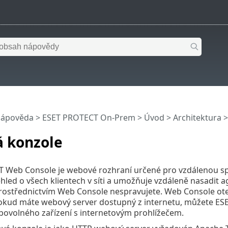
nápověda
>
ESET PROTECT On-Prem
>
Úvod
>
Architektura
>
 konzole
 Web Console je webové rozhraní určené pro vzdálenou spr
hled o všech klientech v síti a umožňuje vzdáleně nasadit a
rostřednictvím Web Console nespravujete. Web Console ote
Pokud máte webový server dostupný z internetu, můžete E
ibovolného zařízení s internetovým prohlížečem.