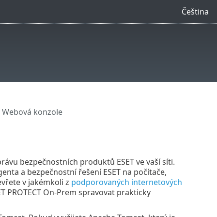
Čeština
 Webová konzole
ávu bezpečnostních produktů ESET ve vaší síti.
genta a bezpečnostní řešení ESET na počítače,
vřete v jakémkoli z
podporovaných internetových
SET PROTECT On-Prem spravovat prakticky