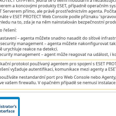
ROTECT On-Prem. Jedná se o velmi modulární a nezatěžující
erem a koncovými produkty ESET, případně operačním syst
 Serverem přímo, ale právě prostřednictvím agenta. Počít
náte v ESET PROTECT Web Console podle příznaku 'spravován
hledu na to, zda je na něm nainstalován bezpečnostní prod
 řešení:
stavení – agenta můžete snadno nasadit do síťové infrastru
security management – agenta můžete nakonfigurovat tak, 
ě urychluje reakce na detekci.
security management – agent může reagovat na událost, i k
ační protokol používaný agentem pro spojení s ESET PROT
ešení vyžaduje autentifikaci, komunikace mezi agenty a E
oužíváte nestandardní port pro Web Console nebo Agenty,
ve vašem firewallu. V opačném případě se nemusí instalace 