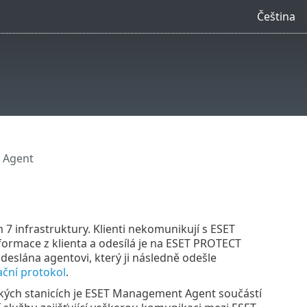
Čeština
 Agent
 infrastruktury. Klienti nekomunikují s ESET
formace z klienta a odesílá je na ESET PROTECT
deslána agentovi, který ji následně odešle
ční protokol
.
kých stanicích je ESET Management Agent součástí