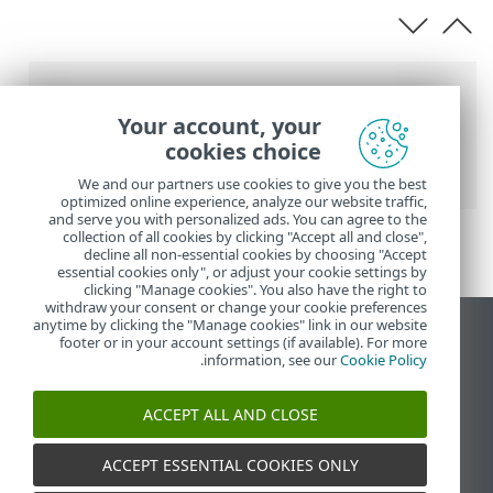
عناصر التنقل التفصيلي
Your account, your
تعليمات ESET عبر الإنترنت
>
ESET PROTECT
cookies choice
On-Prem
>
الترحيل وإعادة التثبيت
We and our partners use cookies to give you the best
optimized online experience, analyze our website traffic,
and serve you with personalized ads. You can agree to the
collection of all cookies by clicking "Accept all and close",
decline all non-essential cookies by choosing "Accept
essential cookies only", or adjust your cookie settings by
clicking "Manage cookies". You also have the right to
withdraw your consent or change your cookie preferences
anytime by clicking the "Manage cookies" link in our website
عرض موقع سطح المكتب
footer or in your account settings (if available). For more
.
information, see our
Cookie Policy
End of Life
قاعدة معارف ESET
ACCEPT ALL AND CLOSE
منتدى ESET
ESET Status Portal
ACCEPT ESSENTIAL COOKIES ONLY
الدعم الإقليمي