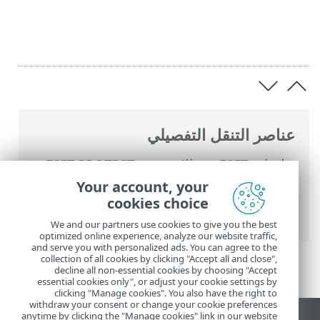
عناصر التنقل التفصيلي
تعليمات ESET عبر الإنترنت
>
ESET PROTECT
On-Prem
>
الترحيل وإعادة التثبيت
> تغيير
Your account, your
عنوان IP لخادم ESET PROTECT أو اسم
cookies choice
المضيف بعد الترحيل
We and our partners use cookies to give you the best
optimized online experience, analyze our website traffic,
and serve you with personalized ads. You can agree to the
collection of all cookies by clicking "Accept all and close",
decline all non-essential cookies by choosing "Accept
essential cookies only", or adjust your cookie settings by
clicking "Manage cookies". You also have the right to
withdraw your consent or change your cookie preferences
anytime by clicking the "Manage cookies" link in our website