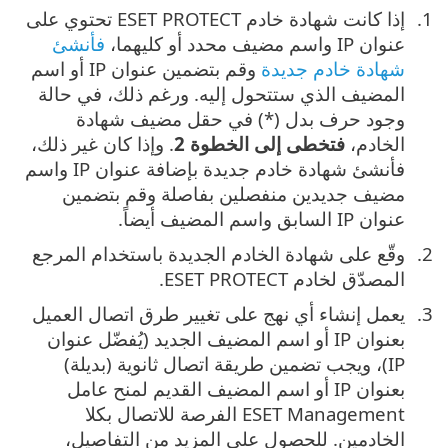
إذا كانت شهادة خادم ‎ESET PROTECT تحتوي على
عنوان IP واسم مضيف محدد أو كليهما،
فأنشئ
شهادة خادم جديدة
وقم بتضمين عنوان IP أو اسم
المضيف الذي ستتحول إليه. ورغم ذلك، في حالة
وجود حرف بدل (*) في حقل مضيف شهادة
الخادم، ‎
فتخطى إلى الخطوة 2
. وإذا كان غير ذلك،
فأنشئ شهادة خادم جديدة بإضافة عنوان IP واسم
مضيف جديدين منفصلين بفاصلة وقم بتضمين
عنوان IP السابق واسم المضيف أيضاً.
وقّع على شهادة الخادم الجديدة باستخدام المرجع
المصدّق لخادم ‎ESET PROTECT.
يعمل إنشاء أي نهج على تغيير طرق اتصال العميل
بعنوان IP أو اسم المضيف الجديد (يُفضّل عنوان
IP)، ويجب تضمين طريقة اتصال ثانوية (بديلة)
بعنوان IP أو اسم المضيف القديم لمنح عامل
ESET Management الفرصة للاتصال بكلا
الخادمين. للحصول على المزيد من التفاصيل،