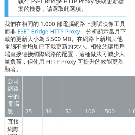
執行 ESET Bridge HTTP Proxy 快取更新檔
案的機器，請選取此選項。
我們在相同的 1.000 部電腦網路上測試映像工具
而非
ESET Bridge HTTP Proxy
。分析顯示當月下
載的更新大小為 5,500 MB。在網路上新增其他
電腦不會增加已下載更新的大小。相較於讓用戶
端直接連接網際網路的配置，這種做法可減少大
量負荷，但使用 HTTP Proxy 可提升的效能更為
顯著。
公司
網路
中的
電腦
數
25
36
50
100
500
1.
直接
網際